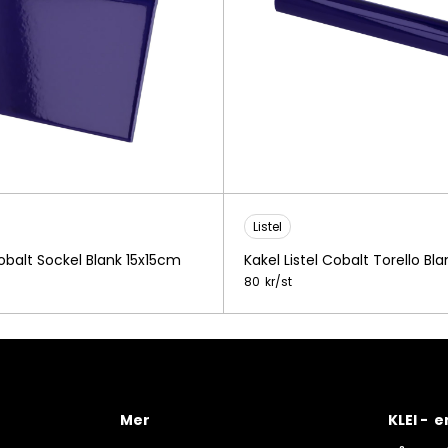
Listel
Cobalt Sockel Blank 15x15cm
Kakel Listel Cobalt Torello Bl
80
kr/
st
Mer
KLEI - 