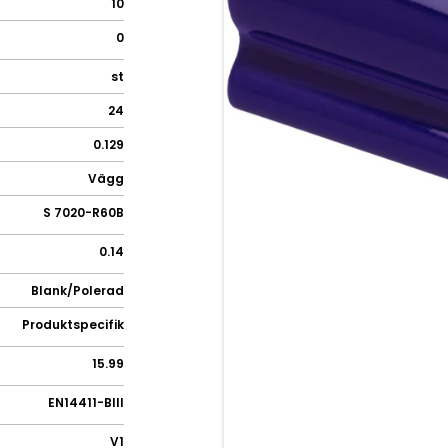
10
0
st
24
0.129
Vägg
S 7020-R60B
0.14
Blank/Polerad
Produktspecifik
15.99
EN14411-BIII
V1