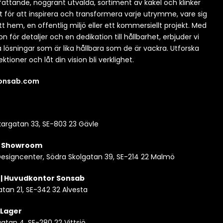
attande, noggrant utvalda, sortiment av kakel och klinker
t för att inspirera och transformera varje utrymme, vare sig
itt hem, en offentlig miljö eller ett kommersiellt projekt. Med
n för detaljer och en dedikation till hållbarhet, erbjuder vi
a lösningar som är lika hållbara som de är vackra. Utforska
ektioner och låt din vision bli verklighet.
sonsab.com
argatan 33, SE-803 23 Gävle
| Showroom
esigncenter, Södra Skolgatan 39, SE-214 22 Malmö
 | Huvudkontor Sonsab
atan 21, SE-342 32 Alvesta
| Lager
tan 4, SE-280 22 Vittsjö