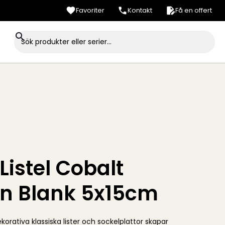
Favoriter
Kontakt
Få en offert
Listel Cobalt
n Blank 5x15cm
orativa klassiska lister och sockelplattor skapar