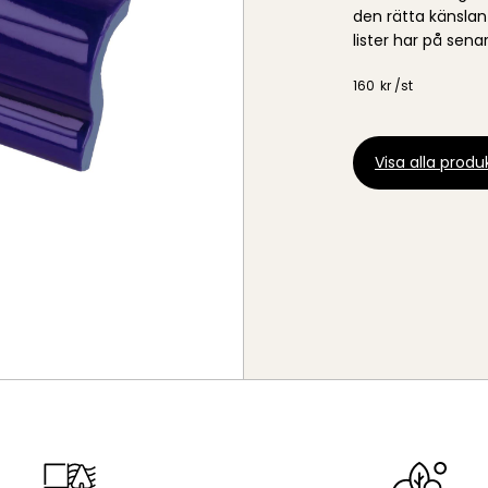
den rätta känslan i
lister har på senar
160
kr /
st
Visa alla produk