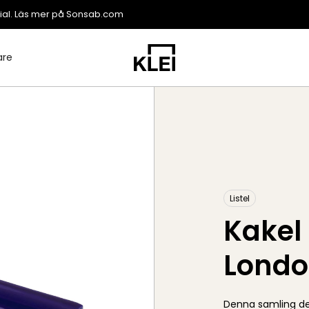
ial. Läs mer på
Sonsab.com
are
Listel
Kakel 
Londo
Denna samling dek