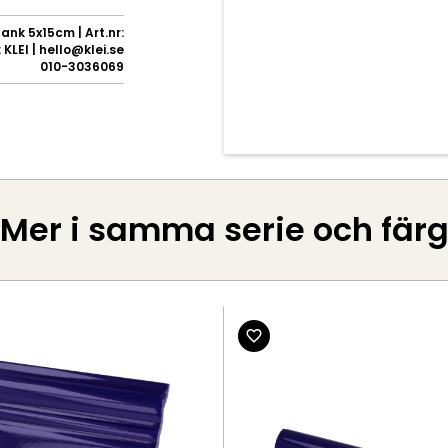
ank 5x15cm | Art.nr:
KLEI | hello@klei.se
010-3036069
Mer i samma serie och fär