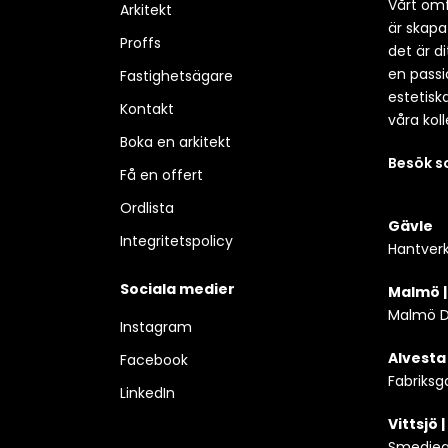
Vårt omf
Arkitekt
är skapa
Proffs
det är d
en passio
Fastighetsägare
estetisk
Kontakt
våra koll
Boka en arkitekt
Besök 
Få en offert
Ordlista
Gävle
Integritetspolicy
Hantverk
Sociala medier
Malmö 
Malmö D
Instagram
Alvesta
Facebook
Fabriksg
LinkedIn
Vittsjö 
Smedjega