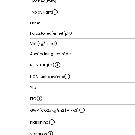
Tjocklek (mm)
Typ av kant
Enhet
Förp.storlek (enhet/pkt)
Vikt (kg/enhet)
Användningsområde
NCS-färg(er)
NCS ljushetsvärde
Yta
EPD
GWP (CO2e kg/m2 | A1-A3)
Klassning
Variation