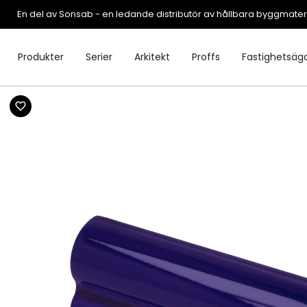
En del av Sonsab - en ledande distributör av hållbara byggmater
Produkter
Serier
Arkitekt
Proffs
Fastighetsäg