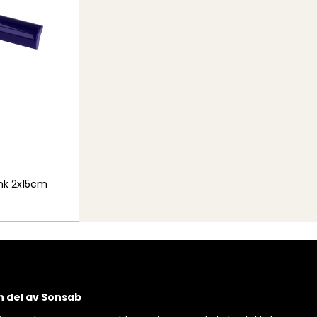
ank 2x15cm
en del av Sonsab