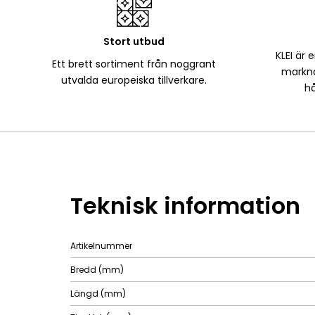
Stort utbud
KLEI är 
Ett brett sortiment från noggrant
markna
utvalda europeiska tillverkare.
hå
Teknisk information
Artikelnummer
Bredd (mm)
Längd (mm)