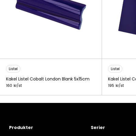
Listel
Listel
Kakel Listel Cobalt London Blank 5x15cm
Kakel Listel 
160
kr/
st
195
kr/
st
Produkter
Serier