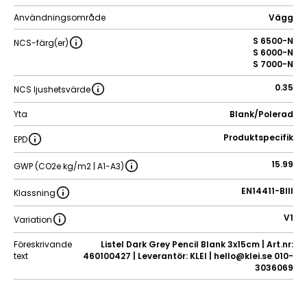
Användningsområde
Vägg
S 6500-N
NCS-färg(er)
S 6000-N
S 7000-N
0.35
NCS ljushetsvärde
Yta
Blank/Polerad
Produktspecifik
EPD
15.99
GWP (CO2e kg/m2 | A1-A3)
EN14411-BIII
Klassning
V1
Variation
Föreskrivande
Listel Dark Grey Pencil Blank 3x15cm | Art.nr:
text
460100427 | Leverantör: KLEI | hello@klei.se 010-
3036069