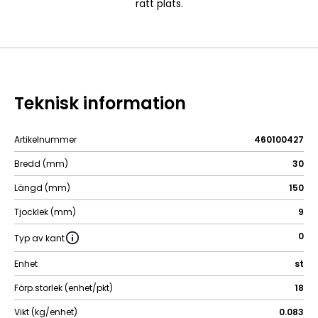
rätt plats.
Teknisk information
Artikelnummer
460100427
Bredd (mm)
30
Längd (mm)
150
Tjocklek (mm)
9
0
Typ av kant
Enhet
st
Förp.storlek (enhet/pkt)
18
Vikt (kg/enhet)
0.083