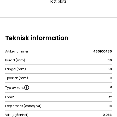
rätt plats.
Teknisk information
Artikelnummer
460100430
Bredd (mm)
30
Längd (mm)
150
Tjocklek (mm)
9
0
Typ av kant
Enhet
st
Förp.storlek (enhet/pkt)
18
Vikt (kg/enhet)
0.083