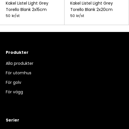
Kakel Listel Light Grey
Kakel Listel Light Grey
Torello Blank 2x15cm
Torello Blank 2x20cm
50
kr/
st
50
kr/
st
Produkter
Alla produkter
För utomhus
För golv
För vägg
Serier