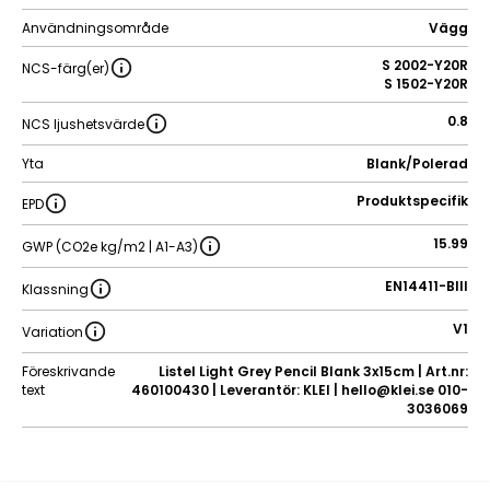
Användningsområde
Vägg
S 2002-Y20R
NCS-färg(er)
S 1502-Y20R
0.8
NCS ljushetsvärde
Yta
Blank/Polerad
Produktspecifik
EPD
15.99
GWP (CO2e kg/m2 | A1-A3)
EN14411-BIII
Klassning
V1
Variation
Föreskrivande
Listel Light Grey Pencil Blank 3x15cm | Art.nr:
text
460100430 | Leverantör: KLEI | hello@klei.se 010-
3036069