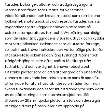
Fasader, balkonger, altaner och trädgårdsgångar är
utomhusområden som utsätts för varierande
väderförhållanden och kräver material som kombinerar
hållbarhet, motståndskraft och estetik. Fasader, som är
byggnadens yttre väggar, behöver plattor som tål
extrema temperaturer, fukt och UV-strålning, samtidigt
som de bidrar till byggnadens visuella uttryck och skyddar
mot yttre påverkan. Balkonger, som är utsatta för regn,
sol och frost, kräver halksäkra och vattentåliga plattor för
att säkerställa säkerhet och lång livslängd. Altaner och
trädgårdsgångar, som ofta utsätts för slitage från
fottrafik, jord och växtlighet, behöver robusta och
slitstarka plattor som är lätta att rengöra och underhålla.
Genom att använda keramiska plattor som är specifikt
utformade för utomhusbruk i dessa områden kan man
skapa funktionella och estetiskt tilltalande ytor som klarar
av de påfrestningar som utomhusmiljöer medför.
Utbudet av 20 mm tjocka plattor är stort och dessa går
att lägga direkt på mark eller t ex upphöjda på