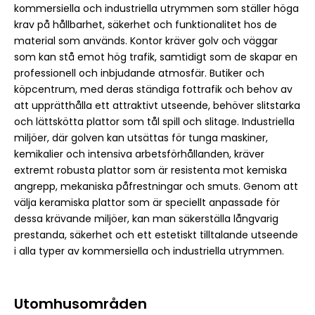
kommersiella och industriella utrymmen som ställer höga
krav på hållbarhet, säkerhet och funktionalitet hos de
material som används. Kontor kräver golv och väggar
som kan stå emot hög trafik, samtidigt som de skapar en
professionell och inbjudande atmosfär. Butiker och
köpcentrum, med deras ständiga fottrafik och behov av
att upprätthålla ett attraktivt utseende, behöver slitstarka
och lättskötta plattor som tål spill och slitage. Industriella
miljöer, där golven kan utsättas för tunga maskiner,
kemikalier och intensiva arbetsförhållanden, kräver
extremt robusta plattor som är resistenta mot kemiska
angrepp, mekaniska påfrestningar och smuts. Genom att
välja keramiska plattor som är speciellt anpassade för
dessa krävande miljöer, kan man säkerställa långvarig
prestanda, säkerhet och ett estetiskt tilltalande utseende
i alla typer av kommersiella och industriella utrymmen.
Utomhusområden