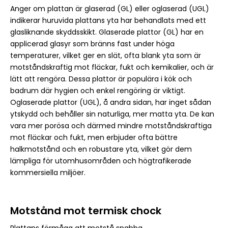
Anger om plattan är glaserad (GL) eller oglaserad (UGL)
indikerar huruvida plattans yta har behandlats med ett
glasliknande skyddsskikt. Glaserade plattor (GL) har en
applicerad glasyr som bränns fast under höga
temperaturer, vilket ger en slät, ofta blank yta som är
motståndskraftig mot fläckar, fukt och kemikalier, och är
lätt att rengöra. Dessa plattor är populära i kök och
badrum där hygien och enkel rengöring är viktigt.
Oglaserade plattor (UGL), å andra sidan, har inget sådan
ytskydd och behåller sin naturliga, mer matta yta. De kan
vara mer porösa och därmed mindre motståndskraftiga
mot fläckar och fukt, men erbjuder ofta bättre
halkmotstånd och en robustare yta, vilket gör dem
lämpliga för utomhusområden och högtrafikerade
kommersiella miljöer.
Motstånd mot termisk chock
Plattans förmåga att motstå snabba