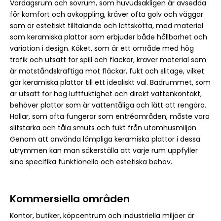
Vardagsrum och sovrum, som huvudsakligen är avsedda
för komfort och avkoppling, kräver ofta golv och väggar
som är estetiskt tilltalande och lättskötta, med material
som keramiska plattor som erbjuder både hållbarhet och
variation i design. Köket, som är ett område med hög
trafik och utsatt för spill och fläckar, kräver material som
är motståndskraftiga mot fläckar, fukt och slitage, vilket
gör keramiska plattor till ett idealiskt val. Badrummet, som
är utsatt för hög luftfuktighet och direkt vattenkontakt,
behöver plattor som är vattentåliga och lätt att rengöra.
Hallar, som ofta fungerar som entréområden, måste vara
slitstarka och tåla smuts och fukt från utomhusmiljön.
Genom att använda lämpliga keramiska plattor i dessa
utrymmen kan man säkerställa att varje rum uppfyller
sina specifika funktionella och estetiska behov.
Kommersiella områden
Kontor, butiker, köpcentrum och industriella miljöer är