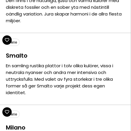
Den finns i tre naturliga, ljusa och varma kulörer med
diskreta fossiler och en sober yta med nästintill
oändlig variation. Jura skapar harmoni i de allra flesta
miljöer.
Serie
Smalto
En samling rustika plattor i tolv olika kulörer, vissa i
neutrala nyanser och andra mer intensiva och
uttrycksfulla. Med valet av fyra storlekar i tre olika
former så ger Smalto varje projekt dess egen
identitet.
Serie
Milano