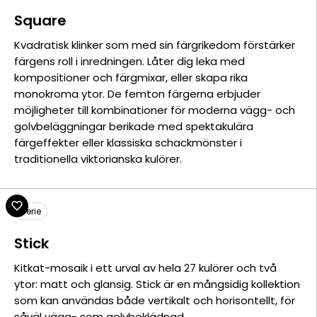
Square
Kvadratisk klinker som med sin färgrikedom förstärker
färgens roll i inredningen. Låter dig leka med
kompositioner och färgmixar, eller skapa rika
monokroma ytor. De femton färgerna erbjuder
möjligheter till kombinationer för moderna vägg- och
golvbeläggningar berikade med spektakulära
färgeffekter eller klassiska schackmönster i
traditionella viktorianska kulörer.
Serie
Stick
Kitkat-mosaik i ett urval av hela 27 kulörer och två
ytor: matt och glansig. Stick är en mångsidig kollektion
som kan användas både vertikalt och horisontellt, för
såväl vägg- som golvbeklädnad.