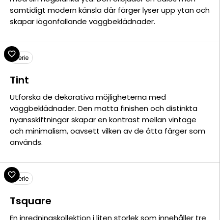
samtidigt modern känsla där färger lyser upp ytan och
skapar iögonfallande väggbeklädnader.
Serie
Tint
Utforska de dekorativa möjligheterna med
väggbeklädnader. Den matta finishen och distinkta
nyansskiftningar skapar en kontrast mellan vintage
och minimalism, oavsett vilken av de åtta färger som
används.
Serie
Tsquare
En inredningskollektion i liten storlek som innehåller tre