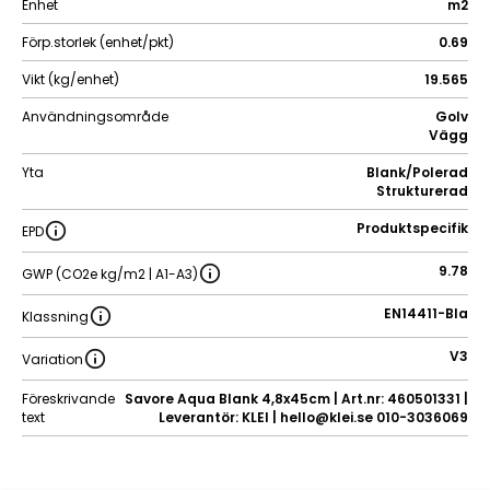
Enhet
m2
Förp.storlek (enhet/pkt)
0.69
Vikt (kg/enhet)
19.565
Användningsområde
Golv
Vägg
Yta
Blank/Polerad
Strukturerad
Produktspecifik
EPD
9.78
GWP (CO2e kg/m2 | A1-A3)
EN14411-BIa
Klassning
V3
Variation
Föreskrivande
Savore Aqua Blank 4,8x45cm | Art.nr: 460501331 |
text
Leverantör: KLEI | hello@klei.se 010-3036069