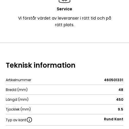
Service
Vi förstår värdet av leveranser i rätt tid och på
rätt plats.
Teknisk information
Artikelnummer
460501331
Bredd (mm)
48
Längd (mm)
450
Tjocklek (mm)
9.5
Rund Kant
Typ av kant