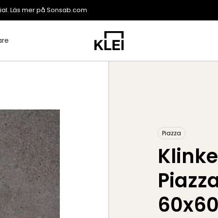
ial. Läs mer på
Sonsab.com
are
Piazza
Klink
Piazz
60x6