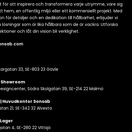
t för att inspirera och transformera varje utrymme, vare sig
itt hem, en offentlig miljö eller ett kommersiellt projekt. Med
n för detaljer och en dedikation till hållbarhet, erbjuder vi
a lösningar som är lika hållbara som de är vackra. Utforska
ektioner och låt din vision bli verklighet.
sonsab.com
argatan 33, SE-803 23 Gävle
| Showroom
esigncenter, Södra Skolgatan 39, SE-214 22 Malmö
 | Huvudkontor Sonsab
atan 21, SE-342 32 Alvesta
| Lager
tan 4, SE-280 22 Vittsjö