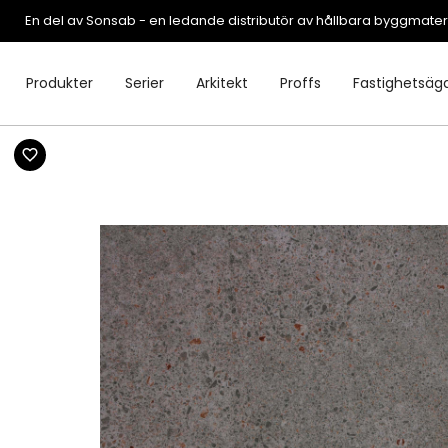
En del av Sonsab - en ledande distributör av hållbara byggmater
Produkter
Serier
Arkitekt
Proffs
Fastighetsäg