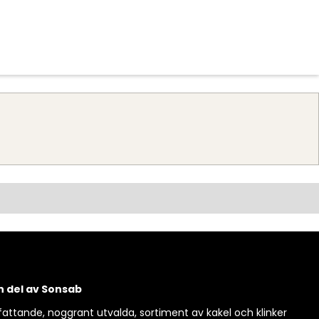
g
en del av Sonsab
attande, noggrant utvalda, sortiment av kakel och klinker