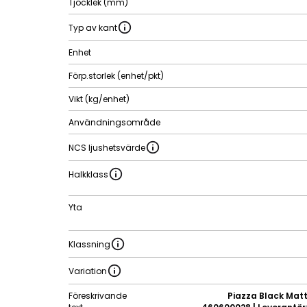
Tjocklek (mm)
Typ av kant
Enhet
Förp.storlek (enhet/pkt)
Vikt (kg/enhet)
Användningsområde
NCS ljushetsvärde
Halkklass
Yta
Klassning
Variation
Föreskrivande
Piazza Black Matt