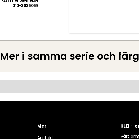
KLEI | hello@klei.se
010-3036069
Mer i samma serie och fär
Mer
KLEI - 
Vårt omf
Arkitekt