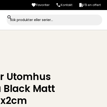
Favoriter
Kontakt
Få en offert
er Utomhus
a Black Matt
0x2cm