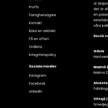
är skapa
Proffs
det är d
en passio
Fastighetsägare
estetisk
Kontakt
våra koll
Boka en arkitekt
Besök 
Få en offert
Ordlista
Gävle
Integritetspolicy
Hantverk
Sociala medier
Malmö 
Malmö D
Instagram
Alvesta
Facebook
Fabriksg
LinkedIn
Vittsjö 
Smedjega