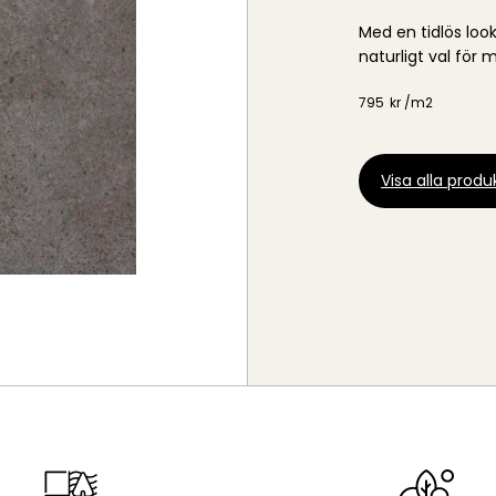
Med en tidlös loo
naturligt val för 
795
kr /
m2
Visa alla produk