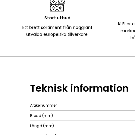
Stort utbud
KLEI är 
Ett brett sortiment från noggrant
markna
utvalda europeiska tillverkare.
hå
Teknisk information
Artikelnummer
Bredd (mm)
Längd (mm)