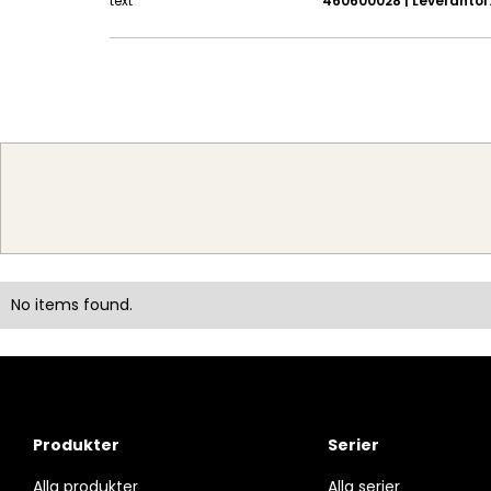
text
460600028 | Leverantör: 
No items found.
Produkter
Serier
Alla produkter
Alla serier