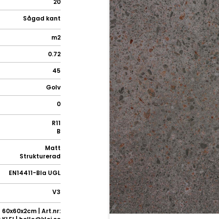
20
Sågad kant
m2
0.72
45
Golv
0
R11
B
Matt
Strukturerad
EN14411-BIa UGL
V3
 60x60x2cm | Art.nr: