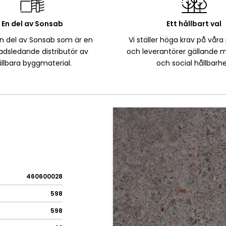
En del av Sonsab
Ett hållbart val
en del av Sonsab som är en
Vi ställer höga krav på våra
dsledande distributör av
och leverantörer gällande m
llbara byggmaterial.
och social hållbarhe
460600028
598
598