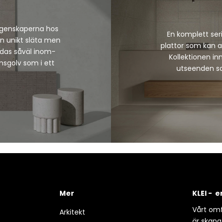
egenskaperna hos
En komplett se
n unikt släta men
plattor som kan a
das såväl inom-
Kollektionen in
sgolv som i ett
utseenden sam
Mer
KLEI - 
Vårt omf
Arkitekt
är skapa