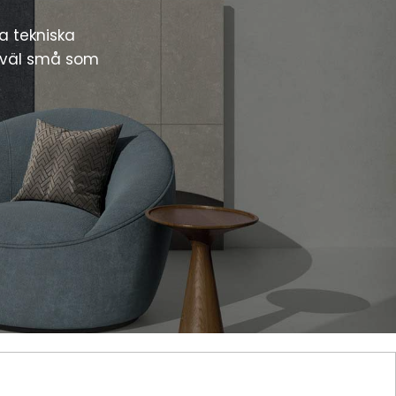
a tekniska
 såväl små som