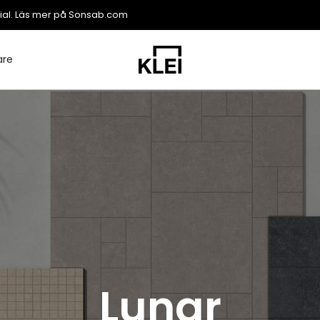
ial. Läs mer på
Sonsab.com
are
Lunar