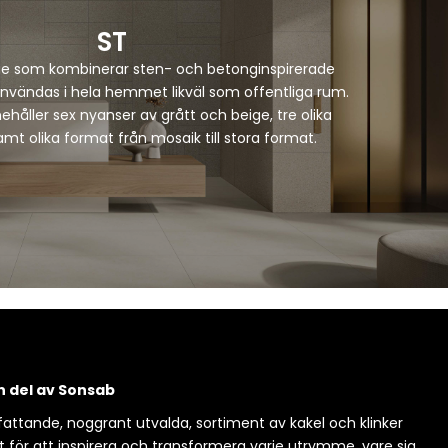
ST
rie som kombinerar sten- och betonginspirerade
nvändas i hela hemmet likväl som offentliga rum.
nehåller sex nyanser av grått och beige, tre olika
t olika format från mosaik till stora format.
en del av Sonsab
attande, noggrant utvalda, sortiment av kakel och klinker
t för att inspirera och transformera varje utrymme, vare sig