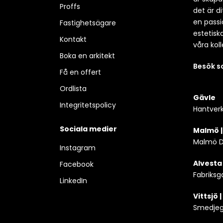
Proffs
det är d
en passio
Fastighetsägare
estetisk
Kontakt
våra koll
Boka en arkitekt
Besök 
Få en offert
Ordlista
Gävle
Integritetspolicy
Hantverk
Sociala medier
Malmö 
Malmö D
Instagram
Alvesta
Facebook
Fabriksg
LinkedIn
Vittsjö 
Smedjega