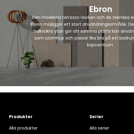
Ebron
Den moderna terrazzo-looken och de tekniska 
Ebron möjliggör ett stort användningsområde. De
halksäkra ytan gör att samma platta kan använ
som utomhus och passar lika bra på ett badrum
köpcentrum.
Produkter
Serier
Alla produkter
Alla serier