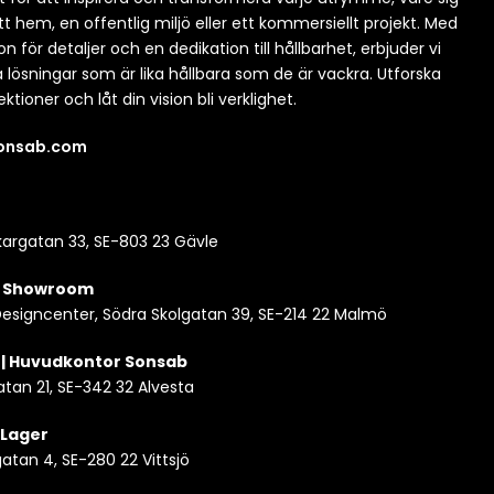
itt hem, en offentlig miljö eller ett kommersiellt projekt. Med
n för detaljer och en dedikation till hållbarhet, erbjuder vi
a lösningar som är lika hållbara som de är vackra. Utforska
ektioner och låt din vision bli verklighet.
sonsab.com
argatan 33, SE-803 23 Gävle
| Showroom
esigncenter, Södra Skolgatan 39, SE-214 22 Malmö
 | Huvudkontor Sonsab
atan 21, SE-342 32 Alvesta
| Lager
tan 4, SE-280 22 Vittsjö