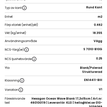
Rund Kant
Typ av kant
Enhet
m2
Förp.storlek (enhet/pkt)
0.462
Vikt (kg/enhet)
18.355
Användningsområde
Vägg
S 7010-B10G
NCS-färg(er)
0.25
NCS ljushetsvärde
Yta
Blank/Polerad
Strukturerad
EN14411-BIII
Klassning
V1
Variation
Föreskrivande
Hexagon Ocean Wave Blank 17,3x15cm | Art.nr:
text
460100119 | Leverantör: KLEI | hello@klei.se 010-
3036069