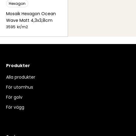
Hexagon
Mosaik Hexagon Ocean
Wave Matt 4,3x3,8cm
3595
kr/
m2
Produkter
Alla produkter
För utomhus
För golv
För vägg