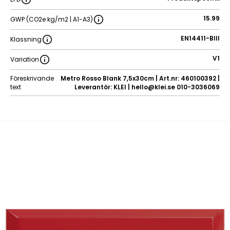
15.99
GWP (CO2e kg/m2 | A1-A3)
EN14411-BIII
Klassning
V1
Variation
Föreskrivande
Metro Rosso Blank 7,5x30cm | Art.nr: 460100392 |
text
Leverantör: KLEI | hello@klei.se 010-3036069