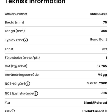
Teknisk information
Artikelnummer
460100392
Bredd (mm)
75
Längd (mm)
300
Rund Kant
Typ av kant
Enhet
m2
Förp.storlek (enhet/pkt)
1
Vikt (kg/enhet)
12.765
Användningsområde
Vägg
S 2570-Y90R
NCS-färg(er)
0.26
NCS ljushetsvärde
Yta
Blank/Polerad
Produktspecifik
EPD