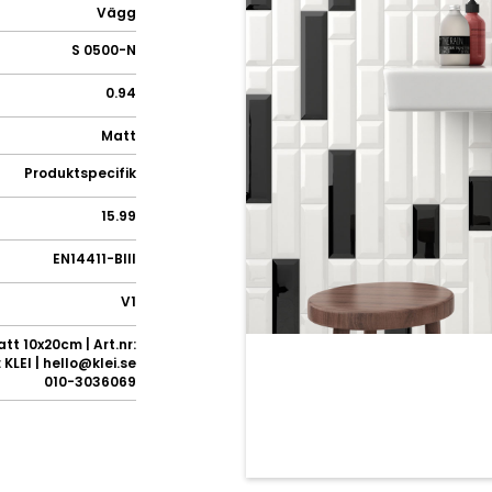
Vägg
S 0500-N
0.94
Matt
Produktspecifik
15.99
EN14411-BIII
V1
tt 10x20cm | Art.nr:
KLEI | hello@klei.se
010-3036069