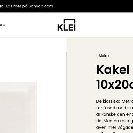
ial. Läs mer på
Sonsab.com
are
Metro
Kakel
10x2
De klassiska Metr
för fasad med sin
är kanske den end
tid. Med en resa
även mer vågade 