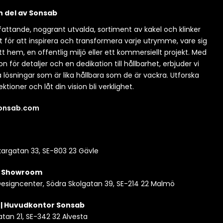
en del av Sonsab
attande, noggrant utvalda, sortiment av kakel och klinker
t för att inspirera och transformera varje utrymme, vare sig
itt hem, en offentlig miljö eller ett kommersiellt projekt. Med
n för detaljer och en dedikation till hållbarhet, erbjuder vi
a lösningar som är lika hållbara som de är vackra. Utforska
ektioner och låt din vision bli verklighet.
sonsab.com
argatan 33, SE-803 23 Gävle
| Showroom
esigncenter, Södra Skolgatan 39, SE-214 22 Malmö
 | Huvudkontor Sonsab
atan 21, SE-342 32 Alvesta