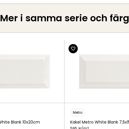
Mer i samma serie och fär
Metro
White Blank 10x20cm
Kakel Metro White Blank 7,5x
595
kr/
m2