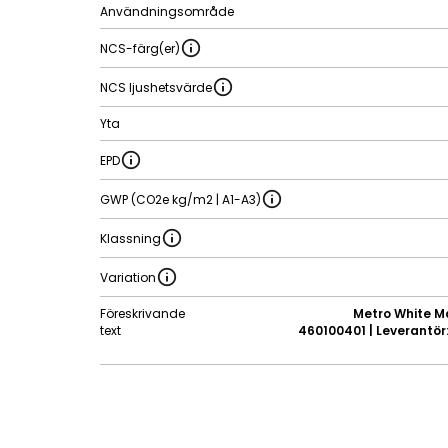
Användningsområde
NCS-färg(er)
NCS ljushetsvärde
Yta
EPD
GWP (CO2e kg/m2 | A1-A3)
Klassning
Variation
Föreskrivande
Metro White Ma
text
460100401 | Leverantör: 