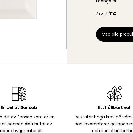
många år.
795
kr /
m2
Visa alla produk
En del av Sonsab
Ett hållbart val
en del av Sonsab som är en
Vi ställer höga krav på våra
dsledande distributör av
och leverantörer gällande m
llbara byggmaterial.
och social hållbarhe