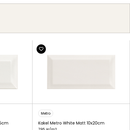
g
Metro
15cm
Kakel Metro White Matt 10x20cm
795
kr/
m2