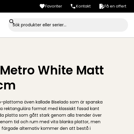
Favoriter
Kontakt
Få en offert
 Metro White Matt
0cm
o-plattorna även kallade Biselado som är spanska
a rektangulära format med klassiskt fasad kant
a platta som gått stark genom alla trender över
 genom tid och rum med vita blanka plattor, men
färgade alternativ kommer den att bestå i