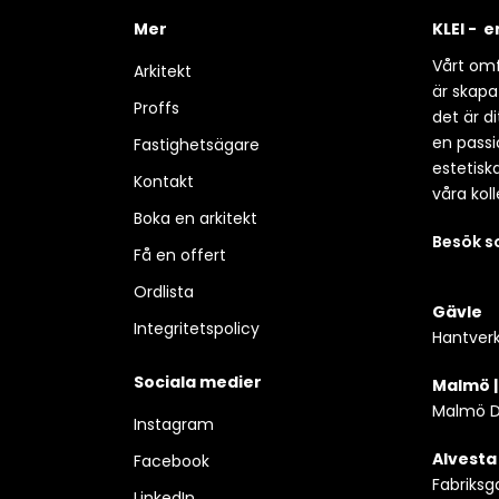
Mer
KLEI - 
Vårt omf
Arkitekt
är skapa
Proffs
det är d
en passio
Fastighetsägare
estetisk
Kontakt
våra koll
Boka en arkitekt
Besök 
Få en offert
Ordlista
Gävle
Integritetspolicy
Hantverk
Sociala medier
Malmö 
Malmö D
Instagram
Alvesta
Facebook
Fabriksg
LinkedIn