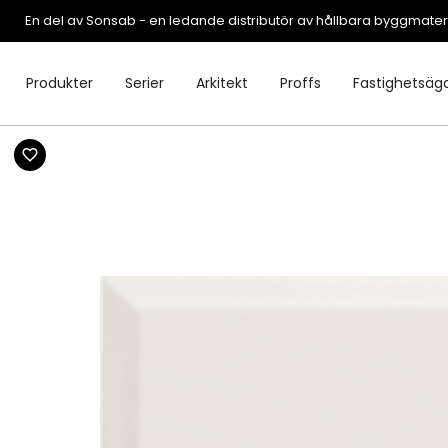
En del av Sonsab - en ledande distributör av hållbara byggmater
Produkter
Serier
Arkitekt
Proffs
Fastighetsäg