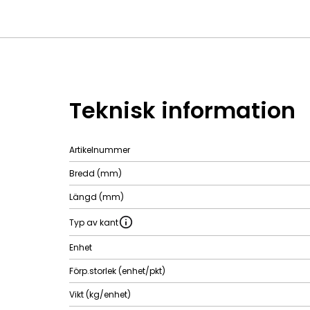
Teknisk information
Artikelnummer
Bredd (mm)
Längd (mm)
Typ av kant
Enhet
Förp.storlek (enhet/pkt)
Vikt (kg/enhet)