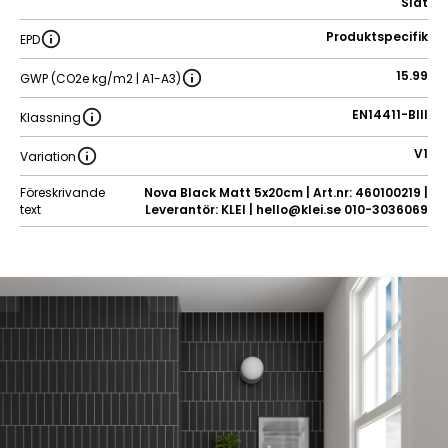
Slät
Produktspecifik
EPD
15.99
GWP (CO2e kg/m2 | A1-A3)
EN14411-BIII
Klassning
V1
Variation
Föreskrivande
Nova Black Matt 5x20cm | Art.nr: 460100219 |
text
Leverantör: KLEI | hello@klei.se 010-3036069