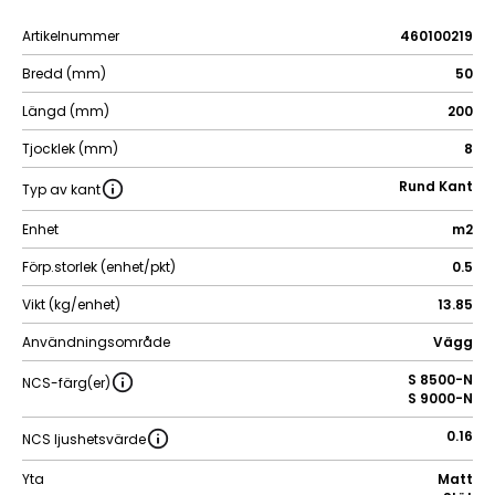
Artikelnummer
460100219
Bredd (mm)
50
Längd (mm)
200
Tjocklek (mm)
8
Rund Kant
Typ av kant
Enhet
m2
Förp.storlek (enhet/pkt)
0.5
Vikt (kg/enhet)
13.85
Användningsområde
Vägg
S 8500-N
NCS-färg(er)
S 9000-N
0.16
NCS ljushetsvärde
Yta
Matt