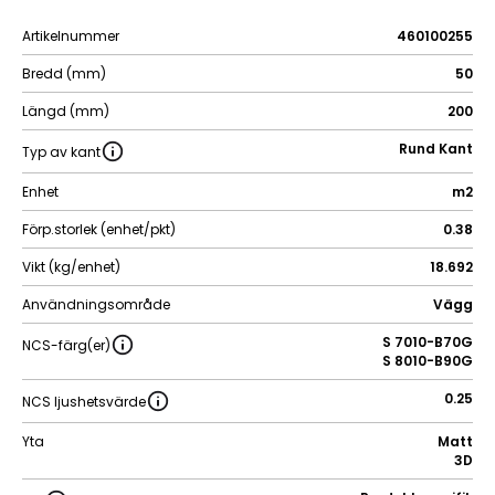
Artikelnummer
460100255
Bredd (mm)
50
Längd (mm)
200
Rund Kant
Typ av kant
Enhet
m2
Förp.storlek (enhet/pkt)
0.38
Vikt (kg/enhet)
18.692
Användningsområde
Vägg
S 7010-B70G
NCS-färg(er)
S 8010-B90G
0.25
NCS ljushetsvärde
Yta
Matt
3D