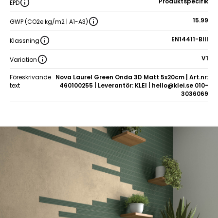
Produktspecifik
EPD
15.99
GWP (CO2e kg/m2 | A1-A3)
EN14411-BIII
Klassning
V1
Variation
Föreskrivande
Nova Laurel Green Onda 3D Matt 5x20cm | Art.nr:
text
460100255 | Leverantör: KLEI | hello@klei.se 010-
3036069