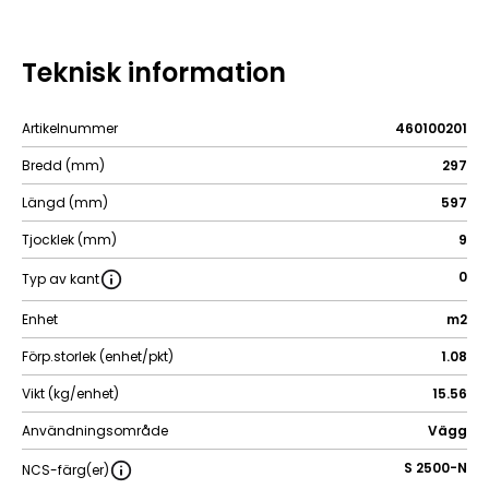
Teknisk information
Artikelnummer
460100201
Bredd (mm)
297
Längd (mm)
597
Tjocklek (mm)
9
0
Typ av kant
Enhet
m2
Förp.storlek (enhet/pkt)
1.08
Vikt (kg/enhet)
15.56
Användningsområde
Vägg
S 2500-N
NCS-färg(er)