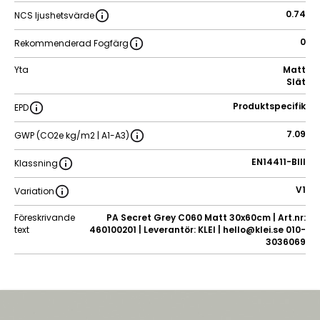
0.74
NCS ljushetsvärde
0
Rekommenderad Fogfärg
Yta
Matt
Slät
Produktspecifik
EPD
7.09
GWP (CO2e kg/m2 | A1-A3)
EN14411-BIII
Klassning
V1
Variation
Föreskrivande
PA Secret Grey C060 Matt 30x60cm | Art.nr:
text
460100201 | Leverantör: KLEI | hello@klei.se 010-
3036069