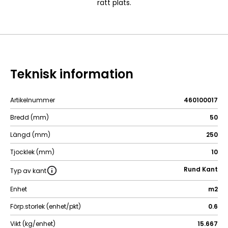
rätt plats.
Teknisk information
Artikelnummer
460100017
Bredd (mm)
50
Längd (mm)
250
Tjocklek (mm)
10
Rund Kant
Typ av kant
Enhet
m2
Förp.storlek (enhet/pkt)
0.6
Vikt (kg/enhet)
15.667