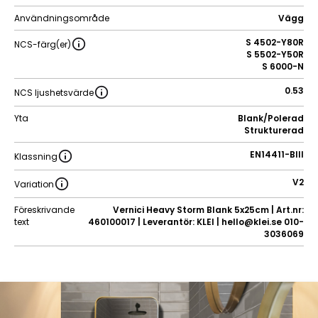
Användningsområde
Vägg
S 4502-Y80R
NCS-färg(er)
S 5502-Y50R
S 6000-N
0.53
NCS ljushetsvärde
Yta
Blank/Polerad
Strukturerad
EN14411-BIII
Klassning
V2
Variation
Föreskrivande
Vernici Heavy Storm Blank 5x25cm | Art.nr:
text
460100017 | Leverantör: KLEI | hello@klei.se 010-
3036069