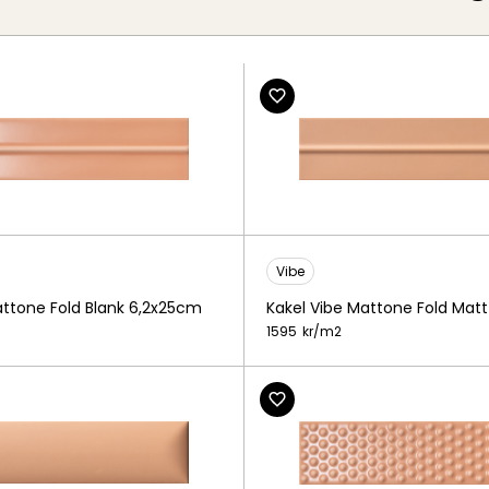
Vibe
Kakel Vibe Mattone Fold Mat
attone Fold Blank 6,2x25cm
1595
kr/
m2