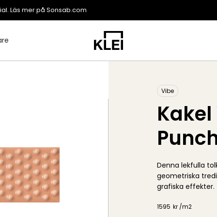
ial. Läs mer på
Sonsab.com
are
Vibe
Kakel
Punch
Denna lekfulla t
geometriska tredi
grafiska effekter.
1595
kr /
m2