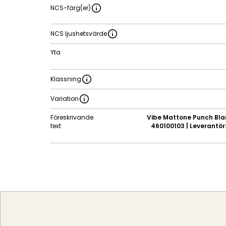
NCS-färg(er)
NCS ljushetsvärde
Yta
Klassning
Variation
Föreskrivande
Vibe Mattone Punch Blank
text
460100103 | Leverantör: 