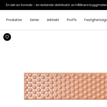
En del av Sonsab - en ledande distributör av hållbara byggmater
Produkter
Serier
Arkitekt
Proffs
Fastighetsäg