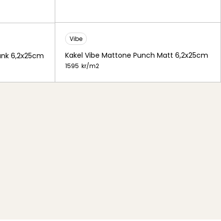
Vibe
Kakel Vibe Mattone Punch Matt 6,2x25cm
ank 6,2x25cm
1595
kr/
m2