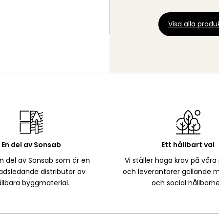
Visa alla produk
En del av Sonsab
Ett hållbart val
en del av Sonsab som är en
Vi ställer höga krav på våra
dsledande distributör av
och leverantörer gällande m
llbara byggmaterial.
och social hållbarhe