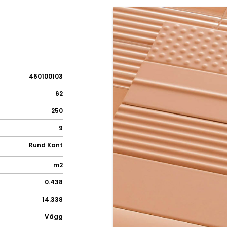
460100103
62
250
9
Rund Kant
m2
0.438
14.338
Vägg