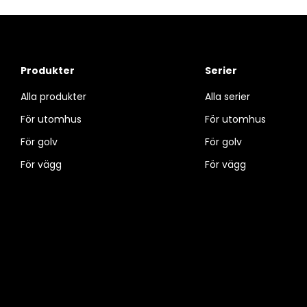
Produkter
Serier
Alla produkter
Alla serier
För utomhus
För utomhus
För golv
För golv
För vägg
För vägg