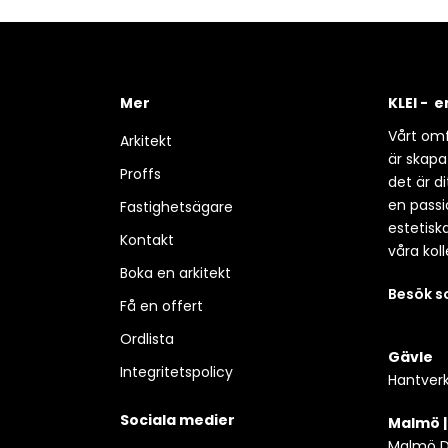
Mer
KLEI - 
Vårt omf
Arkitekt
är skapa
Proffs
det är d
en passio
Fastighetsägare
estetisk
Kontakt
våra koll
Boka en arkitekt
Besök 
Få en offert
Ordlista
Gävle
Integritetspolicy
Hantverk
Sociala medier
Malmö 
Malmö D