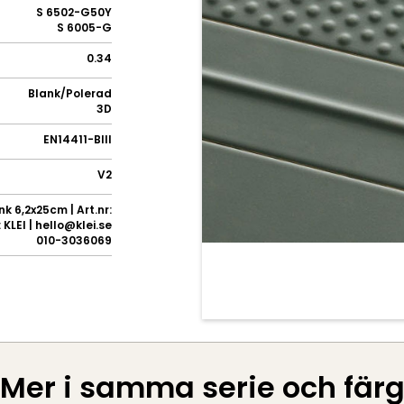
S 6502-G50Y
S 6005-G
0.34
Blank/Polerad
3D
EN14411-BIII
V2
k 6,2x25cm | Art.nr:
KLEI | hello@klei.se
010-3036069
Mer i samma serie och fär