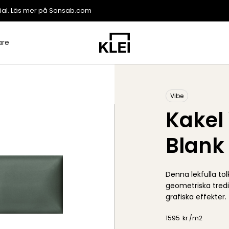
ial. Läs mer på
Sonsab.com
are
Vibe
Kakel
Blank
Denna lekfulla t
geometriska tredi
grafiska effekter.
1595
kr /
m2