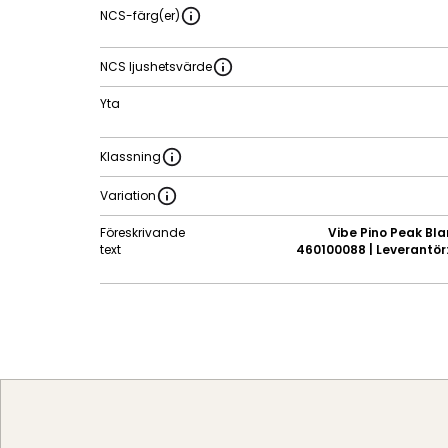
NCS-färg(er)
NCS ljushetsvärde
Yta
Klassning
Variation
Föreskrivande
Vibe Pino Peak Blan
text
460100088 | Leverantör: 