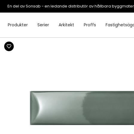
En del av Sonsab - en ledande distributör av hållbara byggmater
Produkter
Serier
Arkitekt
Proffs
Fastighetsäg