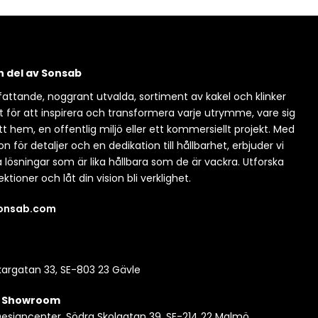
en del av Sonsab
attande, noggrant utvalda, sortiment av kakel och klinker
t för att inspirera och transformera varje utrymme, vare sig
itt hem, en offentlig miljö eller ett kommersiellt projekt. Med
n för detaljer och en dedikation till hållbarhet, erbjuder vi
a lösningar som är lika hållbara som de är vackra. Utforska
ektioner och låt din vision bli verklighet.
sonsab.com
argatan 33, SE-803 23 Gävle
| Showroom
esigncenter, Södra Skolgatan 39, SE-214 22 Malmö