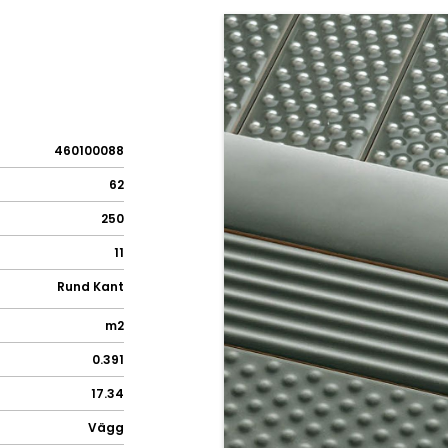
460100088
62
250
11
Rund Kant
m2
0.391
17.34
Vägg