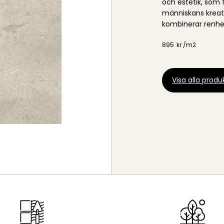
och estetik, som
människans kreati
kombinerar renhet
895
kr /
m2
Visa alla produk