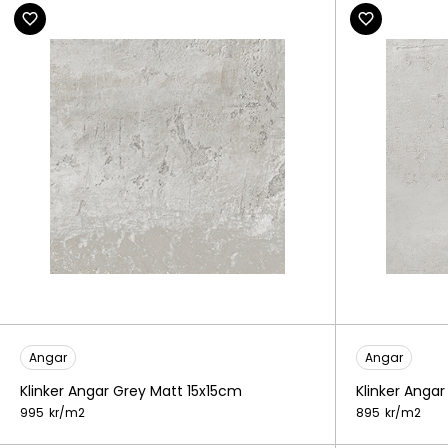
Angar
Angar
Klinker Angar Grey Matt 15x15cm
Klinker Anga
995
kr/
m2
895
kr/
m2