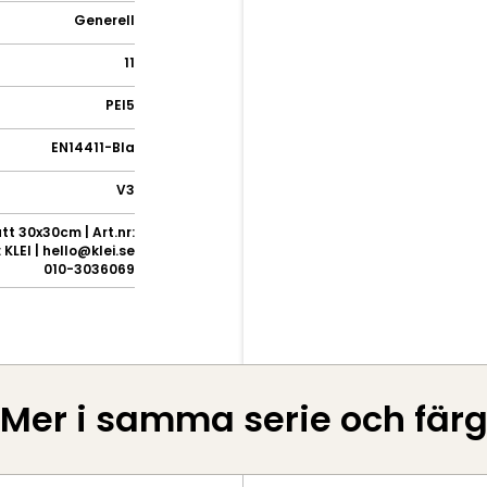
Generell
11
PEI5
EN14411-BIa
V3
t 30x30cm | Art.nr:
KLEI | hello@klei.se
010-3036069
Mer i samma serie och fär