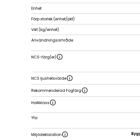
Enhet
Förp.storlek (enhet/pkt)
Vikt (kg/enhet)
Användningsområde
NCS-färg(er)
NCS ljushetsvärde
Rekommenderad Fogfärg
Halkklass
Yta
Byg
Miljödeklaration