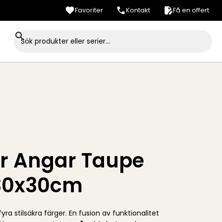
Favoriter
Kontakt
Få en offert
er Angar Taupe
30x30cm
fyra stilsäkra färger. En fusion av funktionalitet