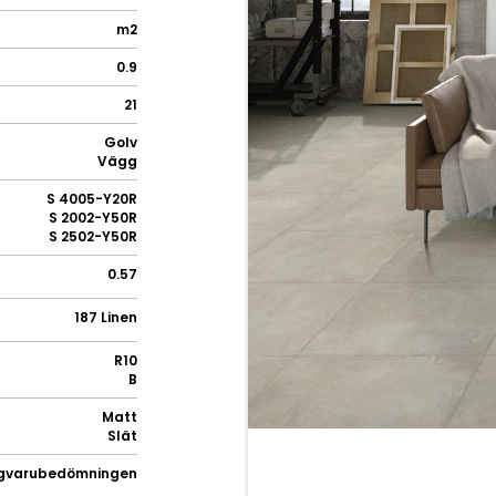
m2
0.9
21
Golv
Vägg
S 4005-Y20R
S 2002-Y50R
S 2502-Y50R
0.57
187 Linen
R10
B
Matt
Slät
gvarubedömningen