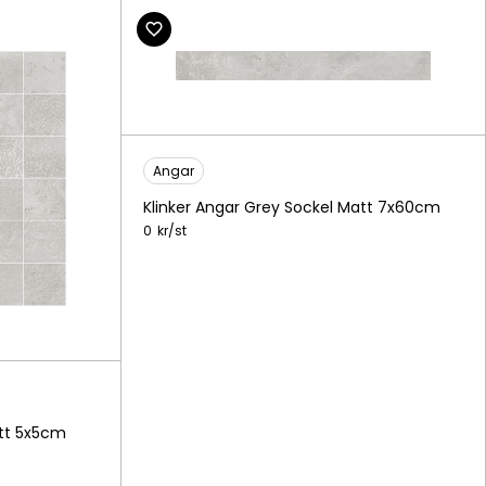
Angar
Klinker Angar Grey Sockel Matt 7x60cm
0
kr/
st
att 5x5cm