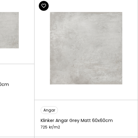
60cm
Angar
Klinker Angar Grey Matt 60x60cm
725
kr/
m2