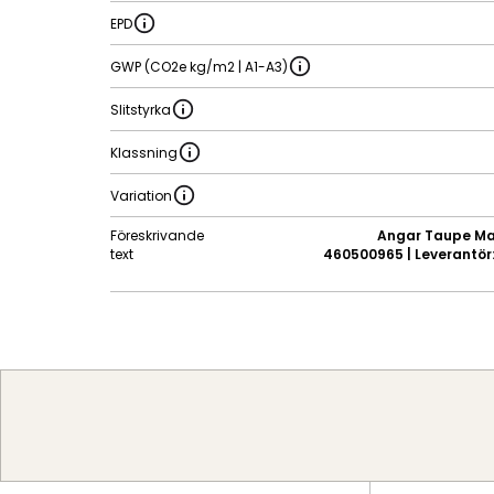
EPD
GWP (CO2e kg/m2 | A1-A3)
Slitstyrka
Klassning
Variation
Föreskrivande
Angar Taupe Mat
text
460500965 | Leverantör: 