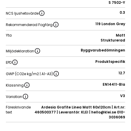
S 7502-Y
0.3
NCS ljushetsvärde
119 London Grey
Rekommenderad Fogfärg
Yta
Matt
Strukturerad
Byggvarubedömningen
Miljödeklaration
Produktspecifik
EPD
12.7
GWP (CO2e kg/m2 | A1-A3)
EN14411-BIa
Klassning
V3
Variation
Föreskrivande
Ardesia Grafite Linea Matt 60x120cm | Art.nr:
text
460500377 | Leverantör: KLEI | hello@klei.se 010-
3036069