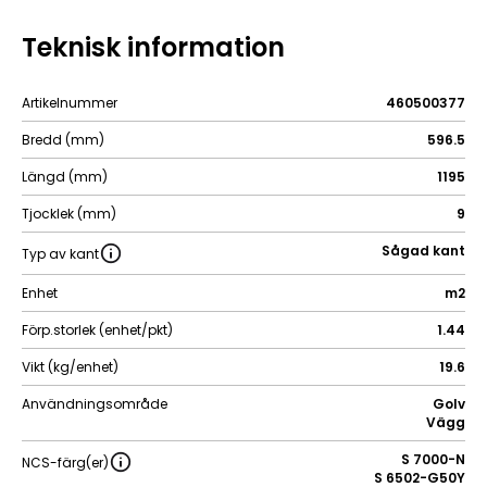
Teknisk information
Artikelnummer
460500377
Bredd (mm)
596.5
Längd (mm)
1195
Tjocklek (mm)
9
Sågad kant
Typ av kant
Enhet
m2
Förp.storlek (enhet/pkt)
1.44
Vikt (kg/enhet)
19.6
Användningsområde
Golv
Vägg
S 7000-N
NCS-färg(er)
S 6502-G50Y