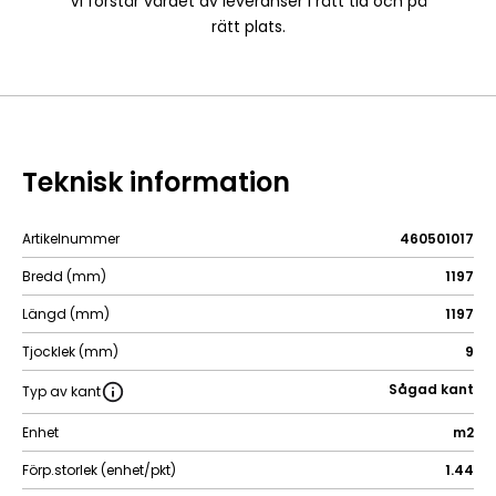
Vi förstår värdet av leveranser i rätt tid och på
rätt plats.
Teknisk information
Artikelnummer
460501017
Bredd (mm)
1197
Längd (mm)
1197
Tjocklek (mm)
9
Sågad kant
Typ av kant
Enhet
m2
Förp.storlek (enhet/pkt)
1.44