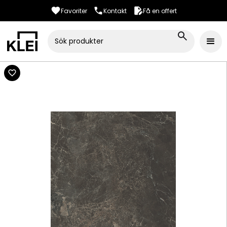
Favoriter
Kontakt
Få en offert