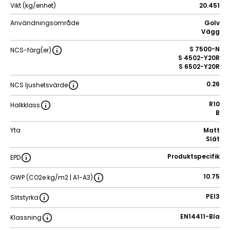
Vikt (kg/enhet)
20.451
Användningsområde
Golv
Vägg
S 7500-N
NCS-färg(er)
S 4502-Y20R
S 6502-Y20R
0.26
NCS ljushetsvärde
R10
Halkklass
B
Yta
Matt
Slät
Produktspecifik
EPD
10.75
GWP (CO2e kg/m2 | A1-A3)
PEI3
Slitstyrka
EN14411-BIa
Klassning