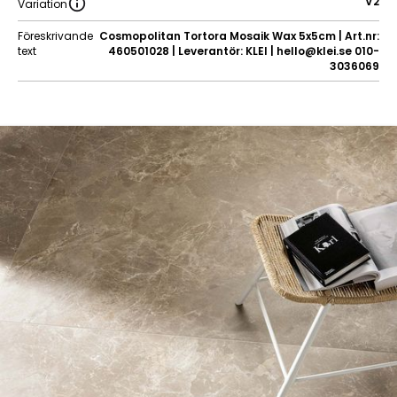
V2
Variation
Föreskrivande
Cosmopolitan Tortora Mosaik Wax 5x5cm | Art.nr:
text
460501028 | Leverantör: KLEI | hello@klei.se 010-
3036069