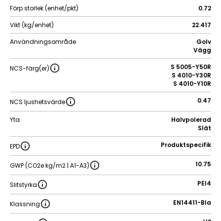
Förp.storlek (enhet/pkt)
0.72
Vikt (kg/enhet)
22.417
Användningsområde
Golv
Vägg
S 5005-Y50R
NCS-färg(er)
S 4010-Y30R
S 4010-Y10R
0.47
NCS ljushetsvärde
Yta
Halvpolerad
Slät
Produktspecifik
EPD
10.75
GWP (CO2e kg/m2 | A1-A3)
PEI4
Slitstyrka
EN14411-BIa
Klassning