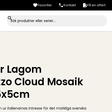
Favoriter
Kontakt
Få en offert
er Lagom
zzo Cloud Mosaik
5x5cm
n ur italienarnas intresse för det märkliga svenska