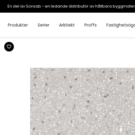
En del av Sonsab - en ledande distributör av hållbara byggmater
Produkter
Serier
Arkitekt
Proffs
Fastighetsäg