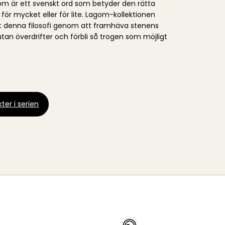
om är ett svenskt ord som betyder den rätta
ör mycket eller för lite. Lagom-kollektionen
t denna filosofi genom att framhäva stenens
utan överdrifter och förbli så trogen som möjligt
ter i serien