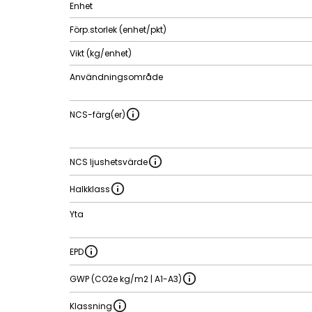
Enhet
Förp.storlek (enhet/pkt)
Vikt (kg/enhet)
Användningsområde
NCS-färg(er)
NCS ljushetsvärde
Halkklass
Yta
EPD
GWP (CO2e kg/m2 | A1-A3)
Klassning