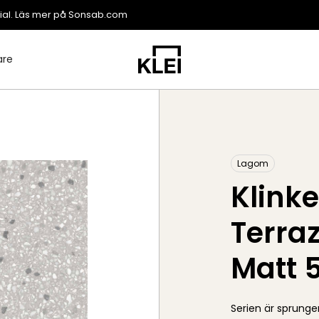
ial. Läs mer på
Sonsab.com
are
Lagom
Klink
Terra
Matt 
Serien är sprunge