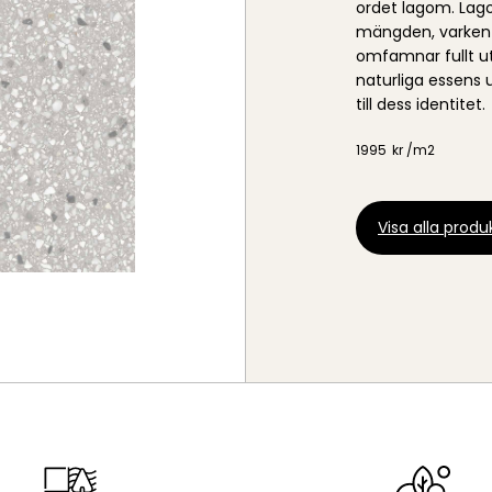
ordet lagom. Lag
mängden, varken f
omfamnar fullt u
naturliga essens 
till dess identitet.
1995
kr /
m2
Visa alla produk