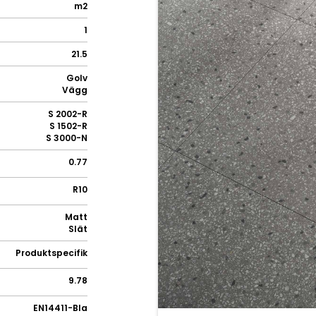
m2
1
21.5
Golv
Vägg
S 2002-R
S 1502-R
S 3000-N
0.77
R10
Matt
Slät
Produktspecifik
9.78
EN14411-BIa