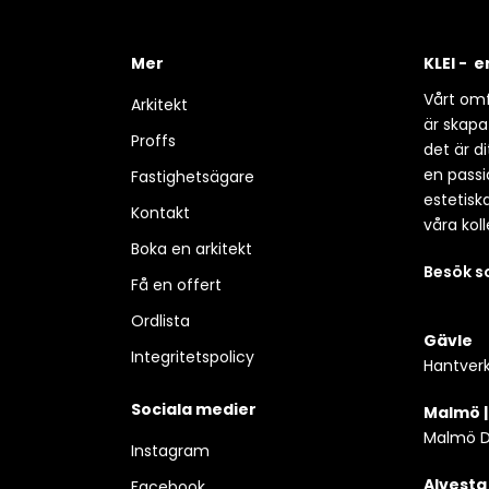
Mer
KLEI - 
Vårt omf
Arkitekt
är skapa
Proffs
det är d
en passio
Fastighetsägare
estetisk
Kontakt
våra koll
Boka en arkitekt
Besök 
Få en offert
Ordlista
Gävle
Integritetspolicy
Hantverk
Sociala medier
Malmö 
Malmö D
Instagram
Alvesta
Facebook