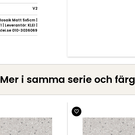
V2
osaik Matt 5x5cm |
 | Leverantör: KLEI |
klei.se 010-3036069
Mer i samma serie och fär