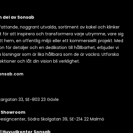
en del av Sonsab
attande, noggrant utvalda, sortiment av kakel och klinker
t för att inspirera och transformera varje utrymme, vare sig
itt hem, en offentlig miljö eller ett kommersiellt projekt. Med
n för detaljer och en dedikation till hållbarhet, erbjuder vi
a lösningar som är lika hållbara som de är vackra. Utforska
ektioner och låt din vision bli verklighet.
sonsab.com
argatan 33, SE-803 23 Gävle
| Showroom
esigncenter, Södra Skolgatan 39, SE-214 22 Malmö
 | Huvudkontor Sonsab