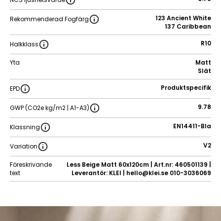
123 Ancient White
Rekommenderad Fogfärg
137 Caribbean
R10
Halkklass
Yta
Matt
Slät
Produktspecifik
EPD
9.78
GWP (CO2e kg/m2 | A1-A3)
EN14411-BIa
Klassning
V2
Variation
Föreskrivande
Less Beige Matt 60x120cm | Art.nr: 460501139 |
text
Leverantör: KLEI | hello@klei.se 010-3036069