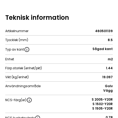
Teknisk information
Artikelnummer
460501139
Tjocklek (mm)
8.5
Sågad kant
Typ av kant
Enhet
m2
Förp.storlek (enhet/pkt)
1.44
Vikt (kg/enhet)
19.097
Användningsområde
Golv
Vägg
S 2005-Y20R
NCS-färg(er)
S 1502-Y20R
S 1505-Y20R
0.78
NCS ljushetsvärde