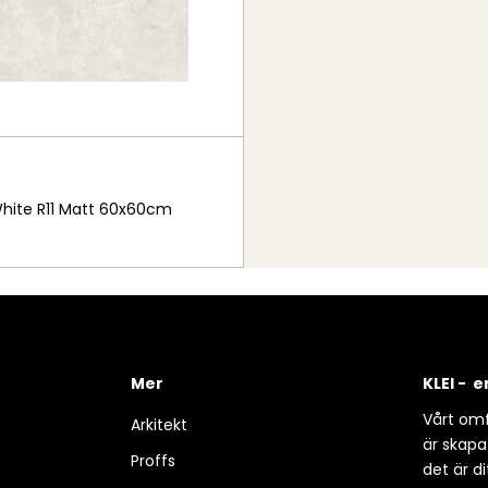
 White R11 Matt 60x60cm
Mer
KLEI - 
Vårt omf
Arkitekt
är skapa
Proffs
det är d