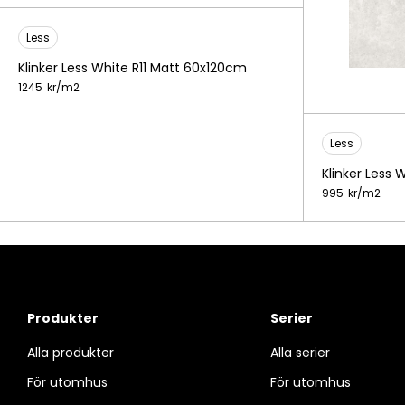
Less
Klinker Less White R11 Matt 60x120cm
1245
kr/
m2
Less
Klinker Less
995
kr/
m2
Produkter
Serier
Alla produkter
Alla serier
För utomhus
För utomhus