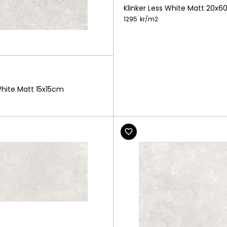
Klinker Less White Matt 20x
1295
kr/
m2
White Matt 15x15cm