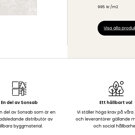
995
kr /
m2
Visa alla produk
En del av Sonsab
Ett hållbart val
en del av Sonsab som är en
Vi ställer höga krav på våra
dsledande distributör av
och leverantörer gällande m
llbara byggmaterial.
och social hållbarhe