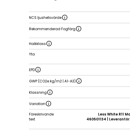
NCS ljushetsvärde
Rekommenderad Fogfärg
Halkklass
Yta
EPD
GWP (CO2e kg/m2 | A1-A3)
Klassning
Variation
Föreskrivande
Less White R11 Ma
text
460501134 | Leverantör: 