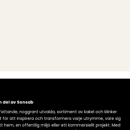
en del av Sonsab
attande, noggrant utvalda, sortiment av kakel och klinker
t för att inspirera och transformera varje utrymme, vare sig
itt hem, en offentlig miljö eller ett kommersiellt projekt. Med