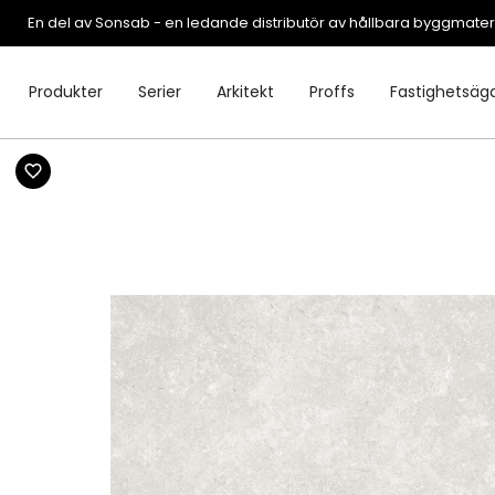
En del av Sonsab - en ledande distributör av hållbara byggmater
Produkter
Serier
Arkitekt
Proffs
Fastighetsäg