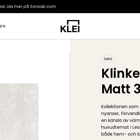
ial. Läs mer på
Sonsab.com
are
Less
Klinke
Matt 
Kollektionen som 
nyanser, förvandl
en känsla av värm
huvudtemat i Less
både hem- och k