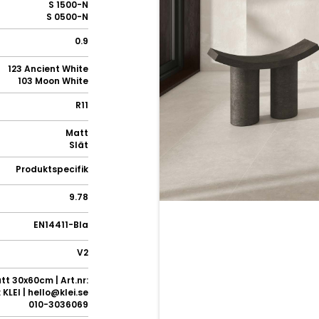
S 1500-N
S 0500-N
0.9
123 Ancient White
103 Moon White
R11
Matt
Slät
Produktspecifik
9.78
EN14411-BIa
V2
tt 30x60cm | Art.nr:
KLEI | hello@klei.se
010-3036069