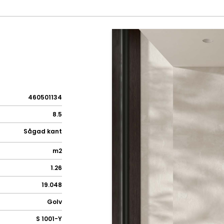
460501134
8.5
Sågad kant
m2
1.26
19.048
Golv
S 1001-Y