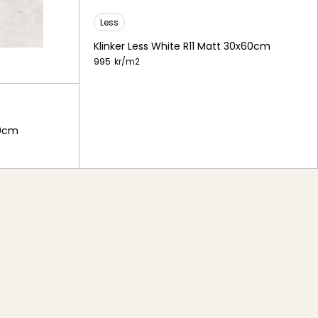
Less
Klinker Less White R11 Matt 30x60cm
995
kr/
m2
60cm