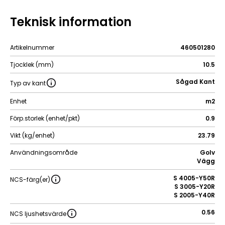
Teknisk information
Artikelnummer
460501280
Tjocklek (mm)
10.5
Sågad Kant
Typ av kant
Enhet
m2
Förp.storlek (enhet/pkt)
0.9
Vikt (kg/enhet)
23.79
Användningsområde
Golv
Vägg
S 4005-Y50R
NCS-färg(er)
S 3005-Y20R
S 2005-Y40R
0.56
NCS ljushetsvärde