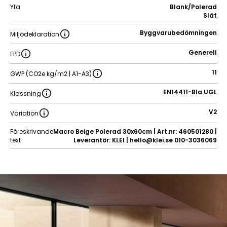
Yta
Blank/Polerad
Slät
Byggvarubedömningen
Miljödeklaration
Generell
EPD
11
GWP (CO2e kg/m2 | A1-A3)
EN14411-BIa UGL
Klassning
V2
Variation
Föreskrivande
Macro Beige Polerad 30x60cm | Art.nr: 460501280 |
text
Leverantör: KLEI | hello@klei.se 010-3036069