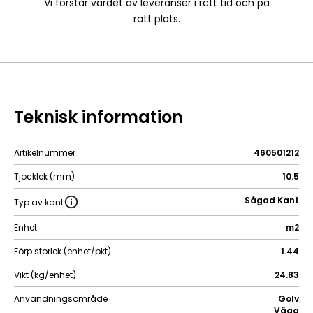
Vi förstår värdet av leveranser i rätt tid och på
rätt plats.
Teknisk information
Artikelnummer
460501212
Tjocklek (mm)
10.5
Sågad Kant
Typ av kant
Enhet
m2
Förp.storlek (enhet/pkt)
1.44
Vikt (kg/enhet)
24.83
Användningsområde
Golv
Vägg