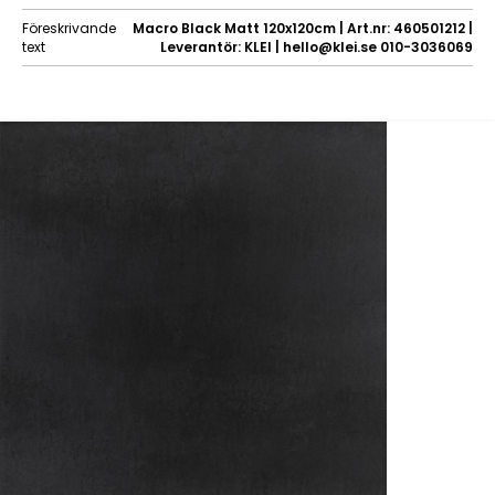
Föreskrivande
Macro Black Matt 120x120cm | Art.nr: 460501212 |
text
Leverantör: KLEI | hello@klei.se 010-3036069