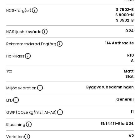
S 7502-B
NCS-färg(er)
S 9000-N
S 8502-B
0.24
NCS ljushetsvärde
114 Anthracite
Rekommenderad Fogfärg
R10
Halkklass
A
Yta
Matt
Slät
Byggvarubedömningen
Miljödeklaration
Generell
EPD
11
GWP (CO2e kg/m2 | A1-A3)
EN14411-BIa UGL
Klassning
V2
Variation