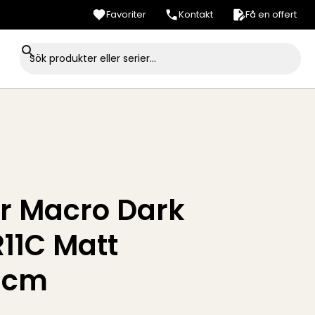
Favoriter
Kontakt
Få en offert
er Macro Dark
R11C Matt
0cm