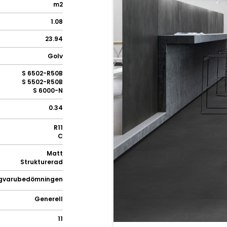
m2
1.08
23.94
Golv
S 6502-R50B
S 5502-R50B
S 6000-N
0.34
R11
C
Matt
Strukturerad
gvarubedömningen
Generell
11