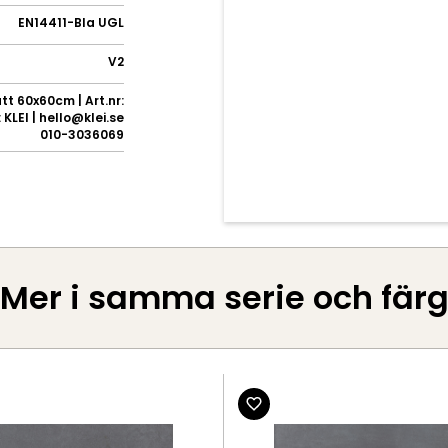
EN14411-BIa UGL
V2
t 60x60cm | Art.nr:
KLEI | hello@klei.se
010-3036069
Mer i samma serie och fär