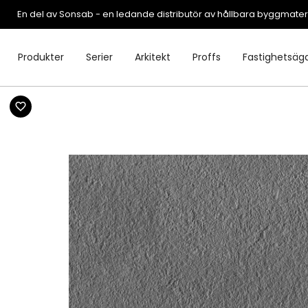
En del av Sonsab - en ledande distributör av hållbara byggmater
Produkter
Serier
Arkitekt
Proffs
Fastighetsäg