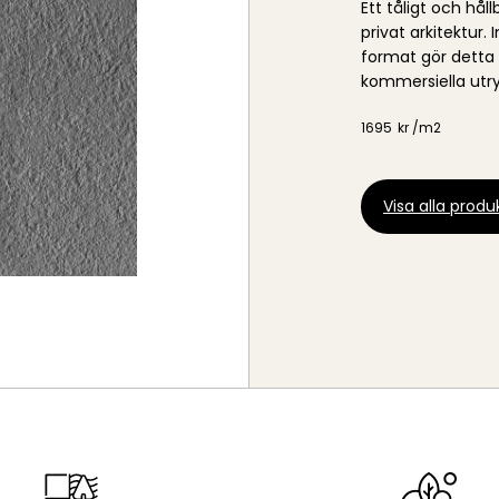
Ett tåligt och hå
privat arkitektur
format gör detta t
kommersiella utry
1695
kr /
m2
Visa alla produk