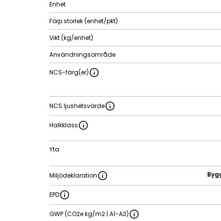
Enhet
Förp.storlek (enhet/pkt)
Vikt (kg/enhet)
Användningsområde
NCS-färg(er)
NCS ljushetsvärde
Halkklass
Yta
Byg
Miljödeklaration
EPD
GWP (CO2e kg/m2 | A1-A3)