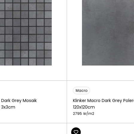
Macro
o Dark Grey Mosaik
Klinker Macro Dark Grey Pole
t 3x3cm
120x120cm
2795
kr/
m2