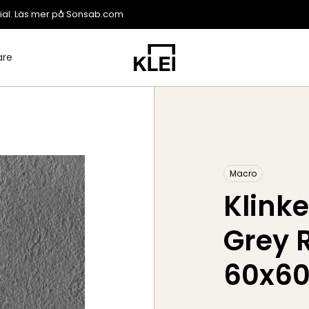
ial. Läs mer på
Sonsab.com
are
Macro
Klink
Grey 
60x6