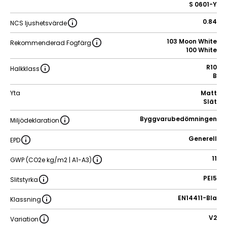
S 0601-Y
0.84
NCS ljushetsvärde
103 Moon White
Rekommenderad Fogfärg
100 White
R10
Halkklass
B
Yta
Matt
Slät
Byggvarubedömningen
Miljödeklaration
Generell
EPD
11
GWP (CO2e kg/m2 | A1-A3)
PEI5
Slitstyrka
EN14411-BIa
Klassning
V2
Variation