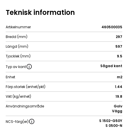
Teknisk information
Artikelnummer
460500035
Bredd (mm)
297
Längd (mm)
597
Tjocklek (mm)
9.5
Sågad kant
Typ av kant
Enhet
m2
Förp.storlek (enhet/pkt)
1.44
Vikt (kg/enhet)
19.8
Användningsområde
Golv
Vägg
S 1502-G50Y
NCS-färg(er)
S 0500-N