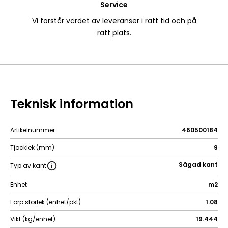
Service
Vi förstår värdet av leveranser i rätt tid och på
rätt plats.
Teknisk information
Artikelnummer
460500184
Tjocklek (mm)
9
Sågad kant
Typ av kant
Enhet
m2
Förp.storlek (enhet/pkt)
1.08
Vikt (kg/enhet)
19.444