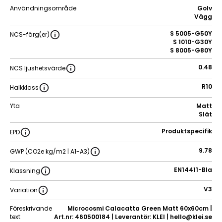
Användningsområde
Golv
Vägg
S 5005-G50Y
NCS-färg(er)
S 1010-G30Y
S 8005-G80Y
0.48
NCS ljushetsvärde
R10
Halkklass
Yta
Matt
Slät
Produktspecifik
EPD
9.78
GWP (CO2e kg/m2 | A1-A3)
EN14411-BIa
Klassning
V3
Variation
Föreskrivande
Microcosmi Calacatta Green Matt 60x60cm |
text
Art.nr: 460500184 | Leverantör: KLEI | hello@klei.se