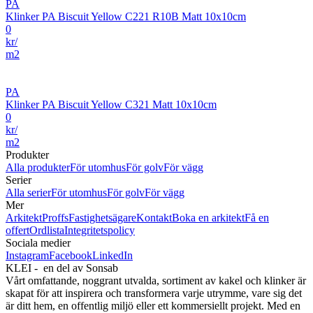
PA
Klinker PA Biscuit Yellow C221 R10B Matt 10x10cm
0
kr/
m2
PA
Klinker PA Biscuit Yellow C321 Matt 10x10cm
0
kr/
m2
Produkter
Alla produkter
För utomhus
För golv
För vägg
Serier
Alla serier
För utomhus
För golv
För vägg
Mer
Arkitekt
Proffs
Fastighetsägare
Kontakt
Boka en arkitekt
Få en
offert
Ordlista
Integritetspolicy
Sociala medier
Instagram
Facebook
LinkedIn
KLEI - en del av Sonsab
Vårt omfattande, noggrant utvalda, sortiment av kakel och klinker är
skapat för att inspirera och transformera varje utrymme, vare sig det
är ditt hem, en offentlig miljö eller ett kommersiellt projekt. Med en