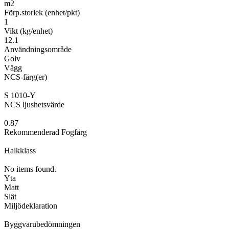
m2
Förp.storlek (enhet/pkt)
1
Vikt (kg/enhet)
12.1
Användningsområde
Golv
Vägg
NCS-färg(er)
S 1010-Y
NCS ljushetsvärde
0.87
Rekommenderad Fogfärg
Halkklass
No items found.
Yta
Matt
Slät
Miljödeklaration
Byggvarubedömningen