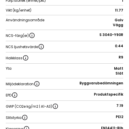
Förp.storlek (enhet/pkt)
1
Vikt (kg/enhet)
11.77
Användningsområde
Golv
Vägg
S 3040-Y90R
NCS-färg(er)
0.44
NCS ljushetsvärde
R9
Halkklass
Yta
Matt
Slät
Byggvarubedömningen
Miljödeklaration
Produktspecifik
EPD
7.19
GWP (CO2e kg/m2 | A1-A3)
PEI2
Slitstyrka
EN14411-BIb
Klassning