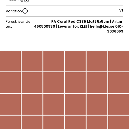
V1
Variation
Föreskrivande
PA Coral Red C335 Matt 5x5cm | Art.nr:
text
460500930 | Leverantör: KLEI | hello@klei.se 010-
3036069