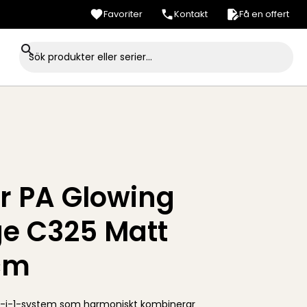
Favoriter
Kontakt
Få en offert
er PA Glowing
e C325 Matt
cm
-i-1-system som harmoniskt kombinerar