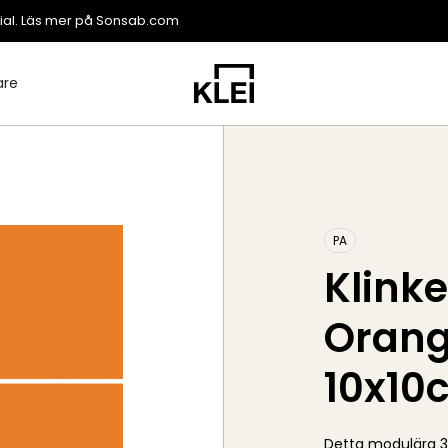
ial. Läs mer på
Sonsab.com
are
PA
Klink
Orang
10x10
Detta modulära 3