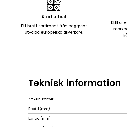
Stort utbud
KLEI är 
Ett brett sortiment från noggrant
markna
utvalda europeiska tillverkare.
hå
Teknisk information
Artikelnummer
Bredd (mm)
Längd (mm)