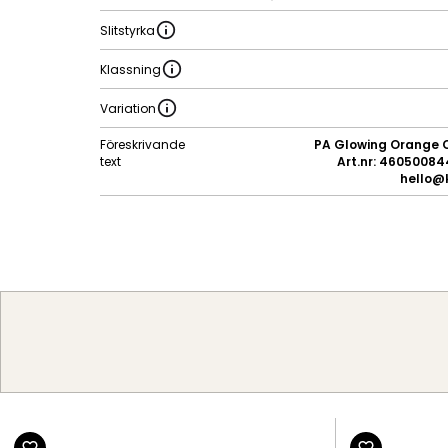
Slitstyrka
Klassning
Variation
Föreskrivande
PA Glowing Orange C
text
Art.nr: 460500844
hello@