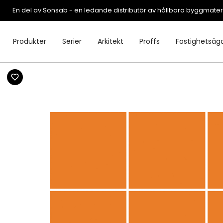
En del av Sonsab - en ledande distributör av hållbara byggmater
Produkter
Serier
Arkitekt
Proffs
Fastighetsäg