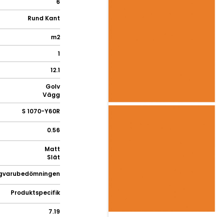
6
Rund Kant
m2
1
12.1
Golv
Vägg
S 1070-Y60R
0.56
Matt
Slät
gvarubedömningen
Produktspecifik
7.19