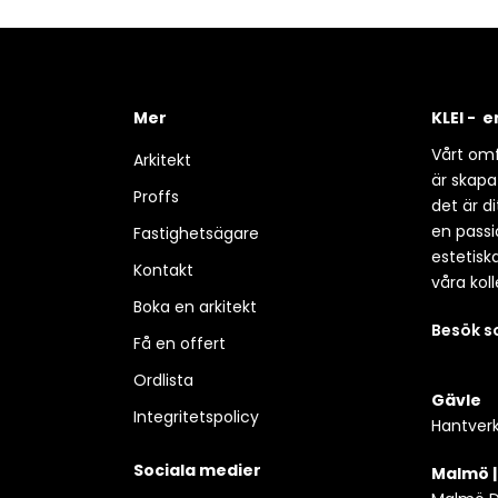
Mer
KLEI - 
Vårt omf
Arkitekt
är skapa
Proffs
det är d
en passio
Fastighetsägare
estetisk
Kontakt
våra koll
Boka en arkitekt
Besök 
Få en offert
Ordlista
Gävle
Integritetspolicy
Hantverk
Sociala medier
Malmö 