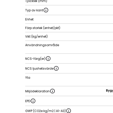
Tjocklek (mm)
Typ av kant
Enhet
Förp.storlek (enhet/pkt)
Vikt (kg/enhet)
Användningsområde
NCS-färg(er)
NCS ljushetsvärde
Yta
Byg
Miljödeklaration
EPD
GWP (CO2e kg/m2 | A1-A3)