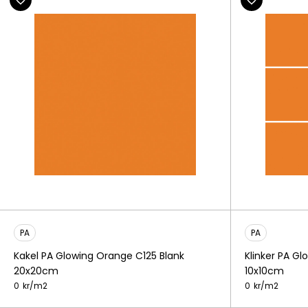
PA
PA
Kakel PA Glowing Orange C125 Blank
Klinker PA G
20x20cm
10x10cm
0
kr/
m2
0
kr/
m2