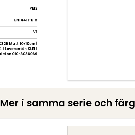
PEI2
EN14411-BIb
V1
325 Matt 10x10cm |
 | Leverantör: KLEI |
klei.se 010-3036069
Mer i samma serie och fär