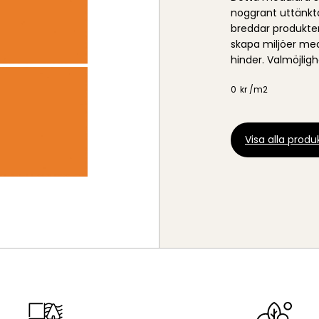
noggrant uttänkta 
breddar produkter
skapa miljöer me
hinder. Valmöjlig
0
kr /
m2
Visa alla produk