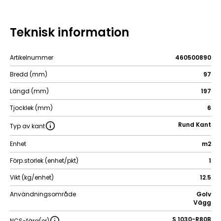
Teknisk information
Artikelnummer
460500890
Bredd (mm)
97
Längd (mm)
197
Tjocklek (mm)
6
Rund Kant
Typ av kant
Enhet
m2
Förp.storlek (enhet/pkt)
1
Vikt (kg/enhet)
12.5
Användningsområde
Golv
Vägg
S 1030-R80B
NCS-färg(er)