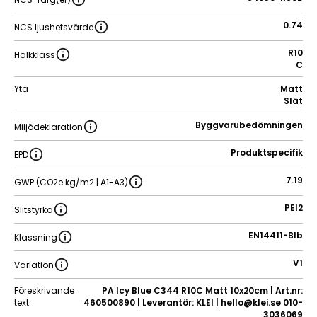
0.74
NCS ljushetsvärde
R10
Halkklass
C
Yta
Matt
Slät
Byggvarubedömningen
Miljödeklaration
Produktspecifik
EPD
7.19
GWP (CO2e kg/m2 | A1-A3)
PEI2
Slitstyrka
EN14411-BIb
Klassning
V1
Variation
Föreskrivande
PA Icy Blue C344 R10C Matt 10x20cm | Art.nr:
text
460500890 | Leverantör: KLEI | hello@klei.se 010-
3036069