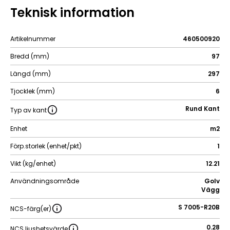
Teknisk information
Artikelnummer
460500920
Bredd (mm)
97
Längd (mm)
297
Tjocklek (mm)
6
Rund Kant
Typ av kant
Enhet
m2
Förp.storlek (enhet/pkt)
1
Vikt (kg/enhet)
12.21
Användningsområde
Golv
Vägg
S 7005-R20B
NCS-färg(er)
0.28
NCS ljushetsvärde