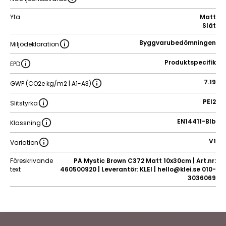
Yta
Matt
Slät
Byggvarubedömningen
Miljödeklaration
Produktspecifik
EPD
7.19
GWP (CO2e kg/m2 | A1-A3)
PEI2
Slitstyrka
EN14411-BIb
Klassning
V1
Variation
Föreskrivande
PA Mystic Brown C372 Matt 10x30cm | Art.nr:
text
460500920 | Leverantör: KLEI | hello@klei.se 010-
3036069