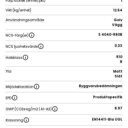
Förp.storlek (enhet/pkt)
1
Vikt (kg/enhet)
12.54
Användningsområde
Golv
Vägg
S 4040-R80B
NCS-färg(er)
0.33
NCS ljushetsvärde
R10
Halkklass
B
Yta
Matt
Slät
Byggvarubedömningen
Miljödeklaration
Produktspecifik
EPD
6.97
GWP (CO2e kg/m2 | A1-A3)
EN14411-BIa UGL
Klassning