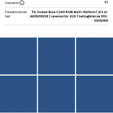
V1
Variation
Föreskrivande
PA Ocean Blue C240 R10B Matt 10x10cm | Art.nr:
text
460500538 | Leverantör: KLEI | hello@klei.se 010-
3036069