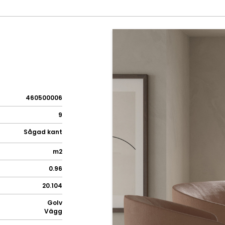
460500006
9
Sågad kant
m2
0.96
20.104
Golv
Vägg