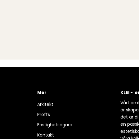
Mer
KLEI - 
Vårt omf
Arkitekt
är skapa
Proffs
det är d
en passio
Fastighetsägare
estetisk
Kontakt
våra koll