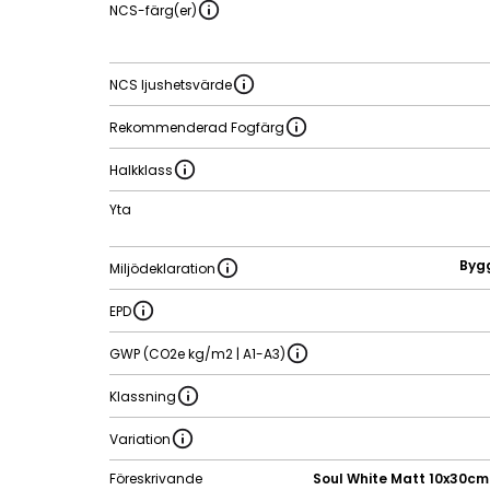
NCS-färg(er)
NCS ljushetsvärde
Rekommenderad Fogfärg
Halkklass
Yta
Byg
Miljödeklaration
EPD
GWP (CO2e kg/m2 | A1-A3)
Klassning
Variation
Föreskrivande
Soul White Matt 10x30cm 