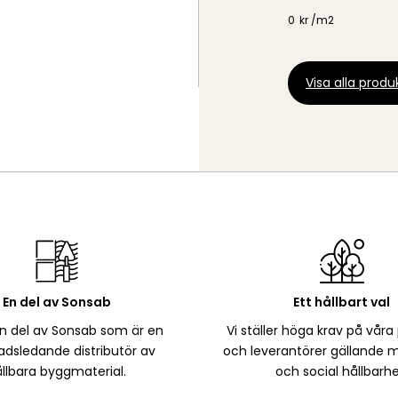
0
kr /
m2
Visa alla produk
En del av Sonsab
Ett hållbart val
en del av Sonsab som är en
Vi ställer höga krav på våra
dsledande distributör av
och leverantörer gällande m
llbara byggmaterial.
och social hållbarhe