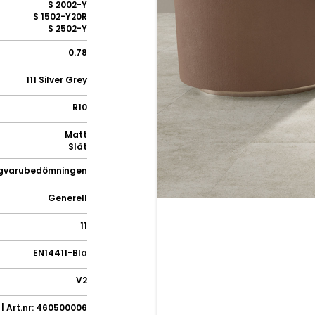
S 2002-Y
S 1502-Y20R
S 2502-Y
0.78
111 Silver Grey
R10
Matt
Slät
gvarubedömningen
Generell
11
EN14411-BIa
V2
| Art.nr: 460500006