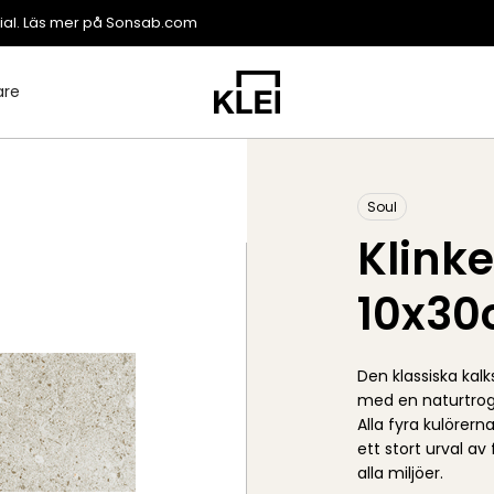
ial. Läs mer på
Sonsab.com
are
Soul
Klinke
10x3
Den klassiska kalk
med en naturtroge
Alla fyra kulörern
ett stort urval av 
alla miljöer.