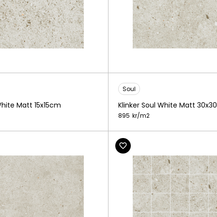
Soul
White Matt 15x15cm
Klinker Soul White Matt 30x
895
kr/
m2