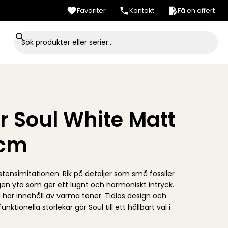
Favoriter
Kontakt
Få en offert
r Soul White Matt
0cm
stensimitationen. Rik på detaljer som små fossiler
n yta som ger ett lugnt och harmoniskt intryck.
a har innehåll av varma toner. Tidlös design och
funktionella storlekar gör Soul till ett hållbart val i