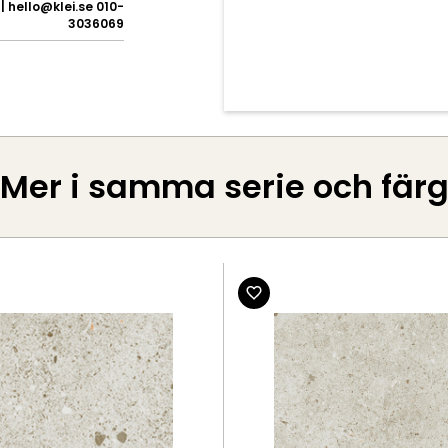
 | hello@klei.se 010-
3036069
Mer i samma serie och fär