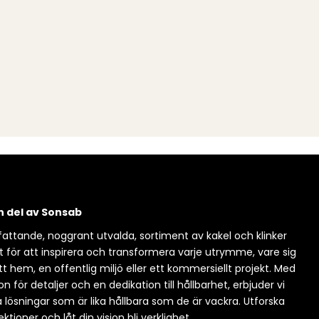
en del av Sonsab
attande, noggrant utvalda, sortiment av kakel och klinker
t för att inspirera och transformera varje utrymme, vare sig
itt hem, en offentlig miljö eller ett kommersiellt projekt. Med
n för detaljer och en dedikation till hållbarhet, erbjuder vi
a lösningar som är lika hållbara som de är vackra. Utforska
ektioner och låt din vision bli verklighet.