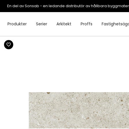
En del av Sonsab - en ledande distributör av hållbara byggmater
Produkter
Serier
Arkitekt
Proffs
Fastighetsäg