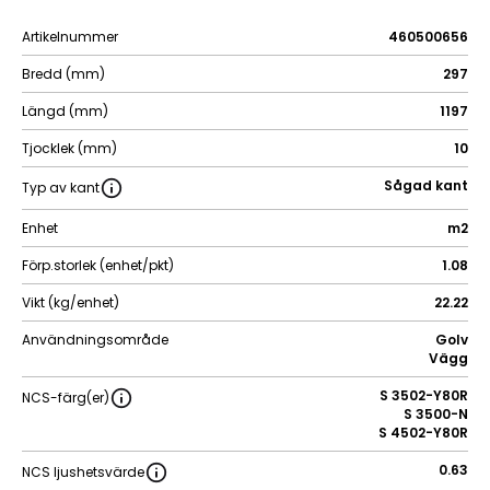
Artikelnummer
460500656
Bredd (mm)
297
Längd (mm)
1197
Tjocklek (mm)
10
Sågad kant
Typ av kant
Enhet
m2
Förp.storlek (enhet/pkt)
1.08
Vikt (kg/enhet)
22.22
Användningsområde
Golv
Vägg
S 3502-Y80R
NCS-färg(er)
S 3500-N
S 4502-Y80R
0.63
NCS ljushetsvärde