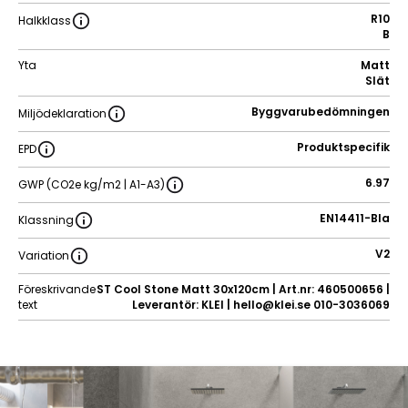
R10
Halkklass
B
Yta
Matt
Slät
Byggvarubedömningen
Miljödeklaration
Produktspecifik
EPD
6.97
GWP (CO2e kg/m2 | A1-A3)
EN14411-BIa
Klassning
V2
Variation
Föreskrivande
ST Cool Stone Matt 30x120cm | Art.nr: 460500656 |
text
Leverantör: KLEI | hello@klei.se 010-3036069