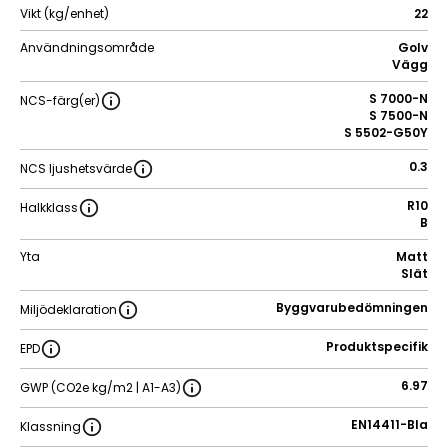
Vikt (kg/enhet)
22
Användningsområde
Golv
Vägg
S 7000-N
NCS-färg(er)
S 7500-N
S 5502-G50Y
0.3
NCS ljushetsvärde
R10
Halkklass
B
Yta
Matt
Slät
Byggvarubedömningen
Miljödeklaration
Produktspecifik
EPD
6.97
GWP (CO2e kg/m2 | A1-A3)
EN14411-BIa
Klassning