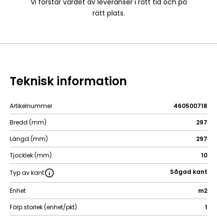
Vi förstår värdet av leveranser i rätt tid och på
rätt plats.
Teknisk information
Artikelnummer
460500718
Bredd (mm)
297
Längd (mm)
297
Tjocklek (mm)
10
Sågad kant
Typ av kant
Enhet
m2
Förp.storlek (enhet/pkt)
1