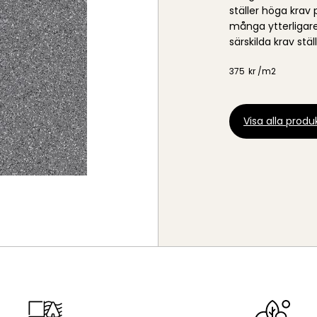
ställer höga krav 
många ytterligare 
särskilda krav ställ
375
kr /
m2
Visa alla produk