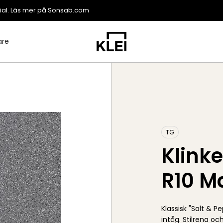
ial. Läs mer på
Sonsab.com
are
TG
Klinke
R10 M
Klassisk "Salt & 
intåg. Stilrena o