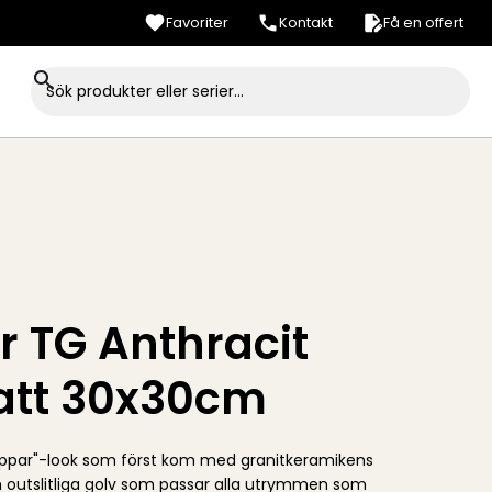
Favoriter
Kontakt
Få en offert
r TG Anthracit
att 30x30cm
Peppar"-look som först kom med granitkeramikens
ch outslitliga golv som passar alla utrymmen som