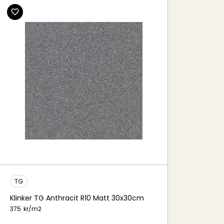
TG
Klinker TG Anthracit R10 Matt 30x30cm
375
kr/
m2