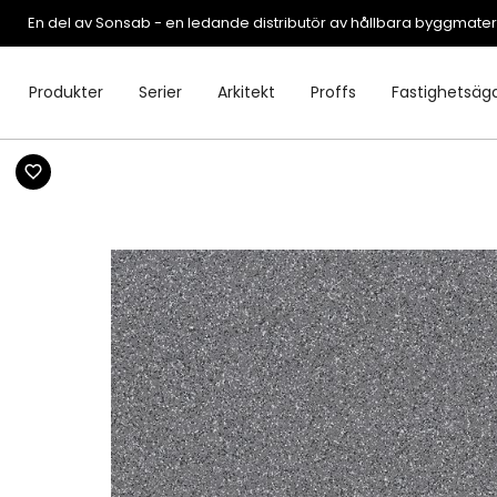
En del av Sonsab - en ledande distributör av hållbara byggmater
Produkter
Serier
Arkitekt
Proffs
Fastighetsäg