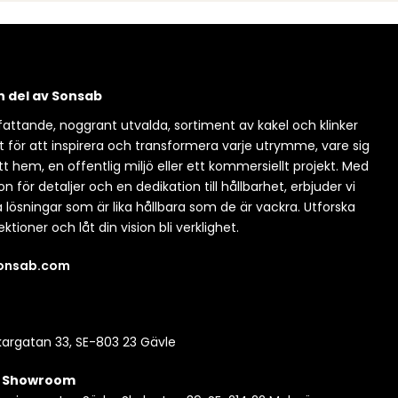
en del av Sonsab
attande, noggrant utvalda, sortiment av kakel och klinker
t för att inspirera och transformera varje utrymme, vare sig
itt hem, en offentlig miljö eller ett kommersiellt projekt. Med
n för detaljer och en dedikation till hållbarhet, erbjuder vi
a lösningar som är lika hållbara som de är vackra. Utforska
ektioner och låt din vision bli verklighet.
sonsab.com
argatan 33, SE-803 23 Gävle
| Showroom