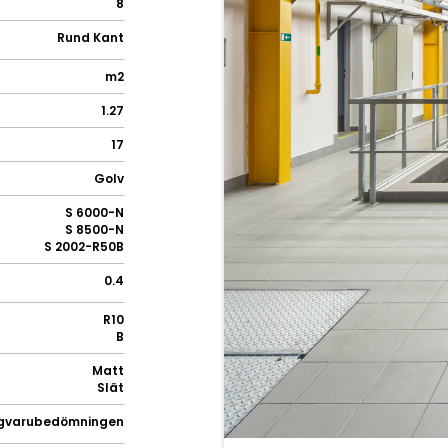
8
Rund Kant
m2
1.27
17
Golv
S 6000-N
S 8500-N
S 2002-R50B
0.4
R10
B
Matt
Slät
gvarubedömningen