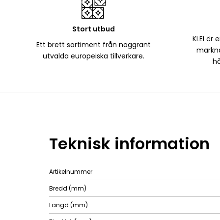
Stort utbud
KLEI är 
Ett brett sortiment från noggrant
markna
utvalda europeiska tillverkare.
hå
Teknisk information
Artikelnummer
Bredd (mm)
Längd (mm)