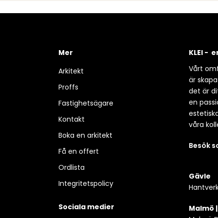
Mer
KLEI - 
Vårt omf
Arkitekt
är skapa
Proffs
det är d
en passio
Fastighetsägare
estetisk
Kontakt
våra koll
Boka en arkitekt
Besök 
Få en offert
Ordlista
Gävle
Integritetspolicy
Hantverk
Sociala medier
Malmö 