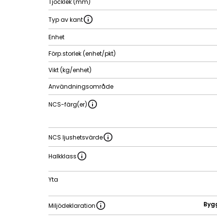
Tjocklek (mm)
Typ av kant
Enhet
Förp.storlek (enhet/pkt)
Vikt (kg/enhet)
Användningsområde
NCS-färg(er)
NCS ljushetsvärde
Halkklass
Yta
Byg
Miljödeklaration