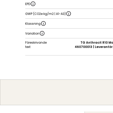
EPD
GWP (CO2e kg/m2 | A1-A3)
Klassning
Variation
Föreskrivande
TG Anthracit R10 Ma
text
460700013 | Leverantör: 