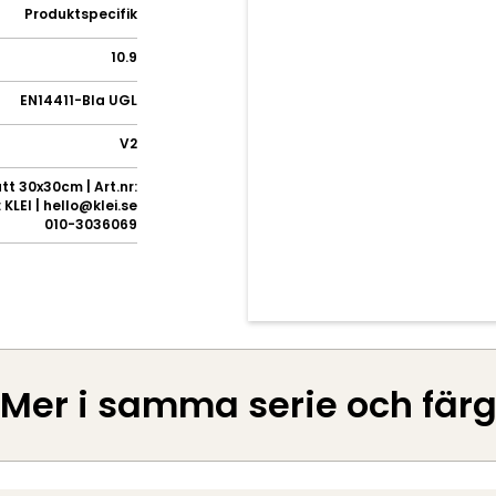
Produktspecifik
10.9
EN14411-BIa UGL
V2
tt 30x30cm | Art.nr:
KLEI | hello@klei.se
010-3036069
Mer i samma serie och fär