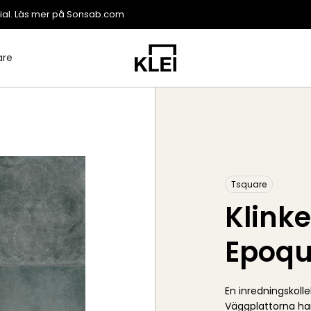
ial. Läs mer på
Sonsab.com
are
Tsquare
Klink
Epoqu
En inredningskollek
Väggplattorna ha