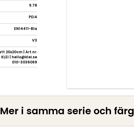
9.78
PEI4
EN14411-BIa
V3
t 20x20cm | Art.nr:
KLEI | hello@klei.se
010-3036069
Mer i samma serie och fär