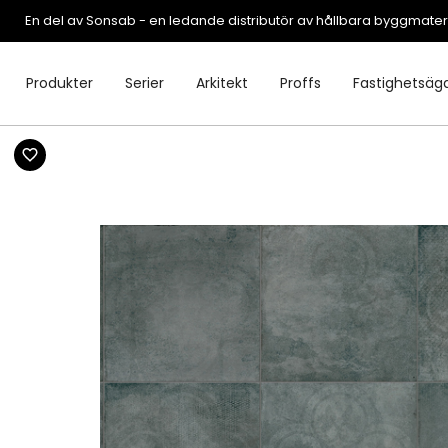
En del av Sonsab - en ledande distributör av hållbara byggmater
Produkter
Serier
Arkitekt
Proffs
Fastighetsäg