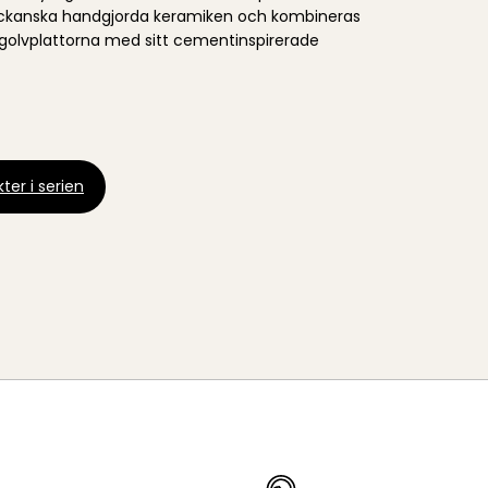
rockanska handgjorda keramiken och kombineras
 golvplattorna med sitt cementinspirerade
ter i serien