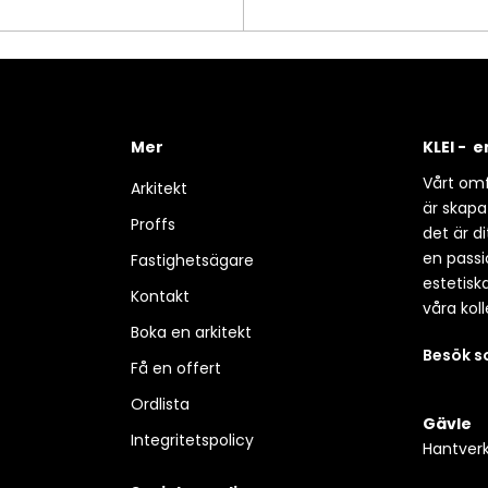
Mer
KLEI - 
Vårt omf
Arkitekt
är skapa
Proffs
det är d
en passio
Fastighetsägare
estetisk
Kontakt
våra koll
Boka en arkitekt
Besök 
Få en offert
Ordlista
Gävle
Integritetspolicy
Hantverk