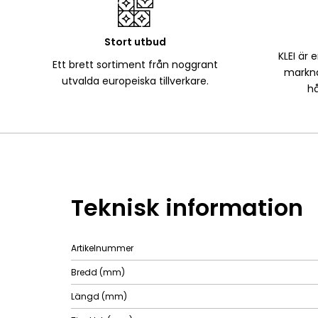
Stort utbud
KLEI är 
Ett brett sortiment från noggrant
markna
utvalda europeiska tillverkare.
hå
Teknisk information
Artikelnummer
Bredd (mm)
Längd (mm)