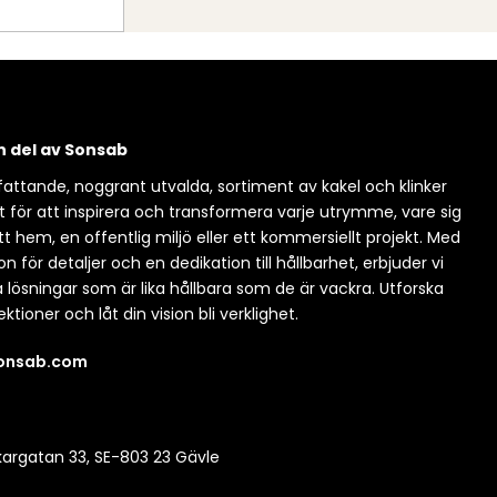
en del av Sonsab
attande, noggrant utvalda, sortiment av kakel och klinker
t för att inspirera och transformera varje utrymme, vare sig
itt hem, en offentlig miljö eller ett kommersiellt projekt. Med
n för detaljer och en dedikation till hållbarhet, erbjuder vi
a lösningar som är lika hållbara som de är vackra. Utforska
ektioner och låt din vision bli verklighet.
sonsab.com
argatan 33, SE-803 23 Gävle