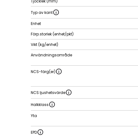
Tjocklek (mm)
Typ av kant
Enhet
Förp.storlek (enhet/pkt)
Vikt (kg/enhet)
Användningsområde
NCS-färg(er)
NCS ljushetsvärde
Halkklass
Yta
EPD