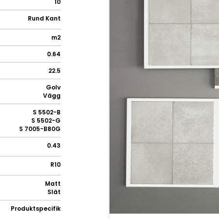
10
Rund Kant
m2
0.64
22.5
Golv
Vägg
S 5502-B
S 5502-G
S 7005-B80G
0.43
R10
Matt
Slät
Produktspecifik