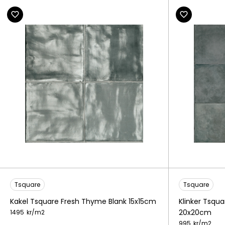
Tsquare
Tsquare
Kakel Tsquare Fresh Thyme Blank 15x15cm
Klinker Tsqu
20x20cm
1495
kr/
m2
995
kr/
m2