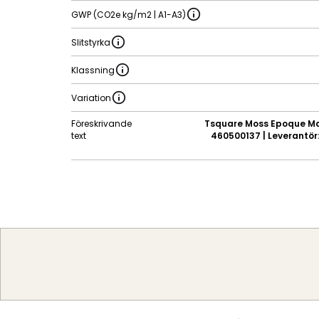
GWP (CO2e kg/m2 | A1-A3)
Slitstyrka
Klassning
Variation
Föreskrivande
Tsquare Moss Epoque Mat
text
460500137 | Leverantör: 