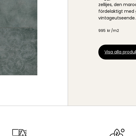
zellijes, den ma
fördelaktigt med
vintageutseende.
995
kr /
m2
Visa alla produk