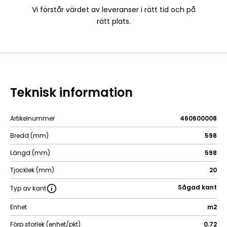
Vi förstår värdet av leveranser i rätt tid och på
rätt plats.
Teknisk information
Artikelnummer
460600008
Bredd (mm)
598
Längd (mm)
598
Tjocklek (mm)
20
Sågad kant
Typ av kant
Enhet
m2
Förp.storlek (enhet/pkt)
0.72