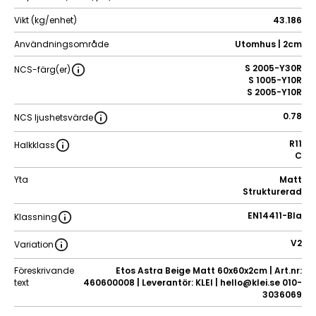
Vikt (kg/enhet)
43.186
Användningsområde
Utomhus | 2cm
S 2005-Y30R
NCS-färg(er)
S 1005-Y10R
S 2005-Y10R
0.78
NCS ljushetsvärde
R11
Halkklass
C
Yta
Matt
Strukturerad
EN14411-BIa
Klassning
V2
Variation
Föreskrivande
Etos Astra Beige Matt 60x60x2cm | Art.nr:
text
460600008 | Leverantör: KLEI | hello@klei.se 010-
3036069