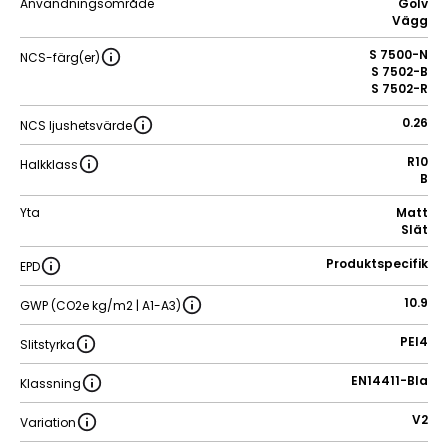
Användningsområde
Golv
Vägg
S 7500-N
NCS-färg(er)
S 7502-B
S 7502-R
0.26
NCS ljushetsvärde
R10
Halkklass
B
Yta
Matt
Slät
Produktspecifik
EPD
10.9
GWP (CO2e kg/m2 | A1-A3)
PEI4
Slitstyrka
EN14411-BIa
Klassning
V2
Variation