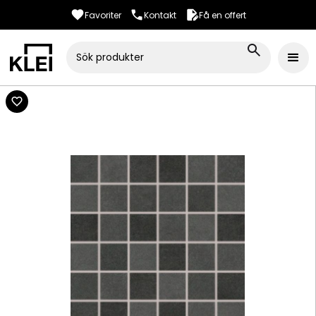
Favoriter
Kontakt
Få en offert