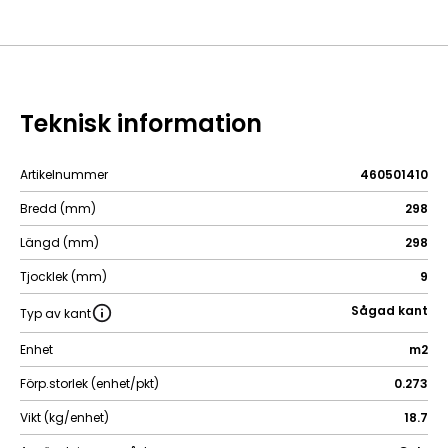
Teknisk information
Artikelnummer
460501410
Bredd (mm)
298
Längd (mm)
298
Tjocklek (mm)
9
Sågad kant
Typ av kant
Enhet
m2
Förp.storlek (enhet/pkt)
0.273
Vikt (kg/enhet)
18.7