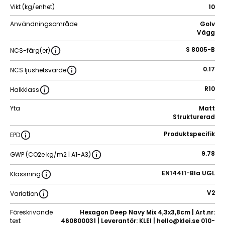
Vikt (kg/enhet)
10
Användningsområde
Golv
Vägg
S 8005-B
NCS-färg(er)
0.17
NCS ljushetsvärde
R10
Halkklass
Yta
Matt
Strukturerad
Produktspecifik
EPD
9.78
GWP (CO2e kg/m2 | A1-A3)
EN14411-BIa UGL
Klassning
V2
Variation
Föreskrivande
Hexagon Deep Navy Mix 4,3x3,8cm | Art.nr:
text
460800031 | Leverantör: KLEI | hello@klei.se 010-