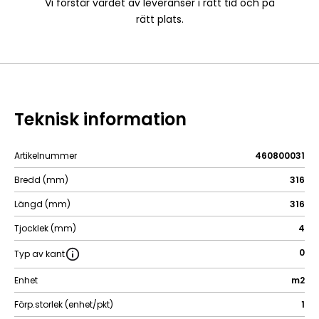
Vi förstår värdet av leveranser i rätt tid och på
rätt plats.
Teknisk information
Artikelnummer
460800031
Bredd (mm)
316
Längd (mm)
316
Tjocklek (mm)
4
0
Typ av kant
Enhet
m2
Förp.storlek (enhet/pkt)
1