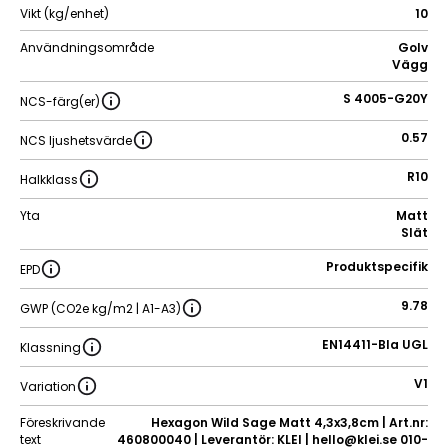
Vikt (kg/enhet)
10
Användningsområde
Golv
Vägg
S 4005-G20Y
NCS-färg(er)
0.57
NCS ljushetsvärde
R10
Halkklass
Yta
Matt
Slät
Produktspecifik
EPD
9.78
GWP (CO2e kg/m2 | A1-A3)
EN14411-BIa UGL
Klassning
V1
Variation
Föreskrivande
Hexagon Wild Sage Matt 4,3x3,8cm | Art.nr:
text
460800040 | Leverantör: KLEI | hello@klei.se 010-