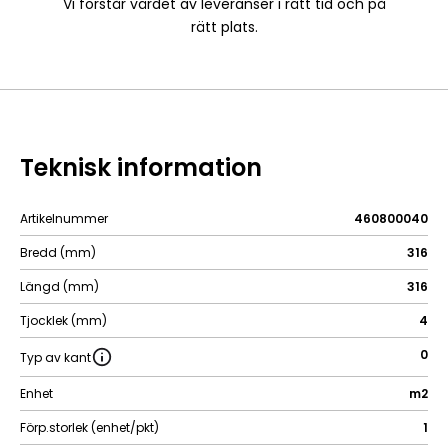
Vi förstår värdet av leveranser i rätt tid och på
rätt plats.
Teknisk information
Artikelnummer
460800040
Bredd (mm)
316
Längd (mm)
316
Tjocklek (mm)
4
0
Typ av kant
Enhet
m2
Förp.storlek (enhet/pkt)
1