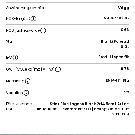
Användningsområde
Vägg
S 3005-B20G
NCS-färg(er)
0.66
NCS ljushetsvärde
Yta
Blank/Polerad
Slät
Produktspecifik
EPD
9.78
GWP (CO2e kg/m2 | A1-A3)
EN14411-BIa
Klassning
V2
Variation
Föreskrivande
Stick Blue Lagoon Blank 2x14,5cm | Art.nr:
text
460800019 | Leverantör: KLEI | hello@klei.se 010-
3036069