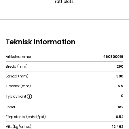
rätt plats.
Teknisk information
Artikelnummer
460800019
Bredd (mm)
290
Längd (mm)
300
Tjocklek (mm)
5.5
0
Typ av kant
Enhet
m2
Förp.storlek (enhet/pkt)
0.52
Vikt (kg/enhet)
12.462