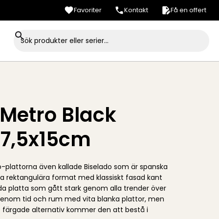
Favoriter
Kontakt
Få en offert
 Metro Black
 7,5x15cm
o-plattorna även kallade Biselado som är spanska
a rektangulära format med klassiskt fasad kant
a platta som gått stark genom alla trender över
 genom tid och rum med vita blanka plattor, men
färgade alternativ kommer den att bestå i