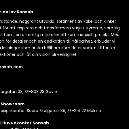
en del av Sonsab
attande, noggrant utvalda, sortiment av kakel och klinker
t för att inspirera och transformera varje utrymme, vare sig
itt hem, en offentlig miljö eller ett kommersiellt projekt. Med
n för detaljer och en dedikation till hållbarhet, erbjuder vi
a lösningar som är lika hållbara som de är vackra. Utforska
ektioner och låt din vision bli verklighet.
sonsab.com
argatan 33, SE-803 23 Gävle
| Showroom
esigncenter, Södra Skolgatan 39, SE-214 22 Malmö
 | Huvudkontor Sonsab