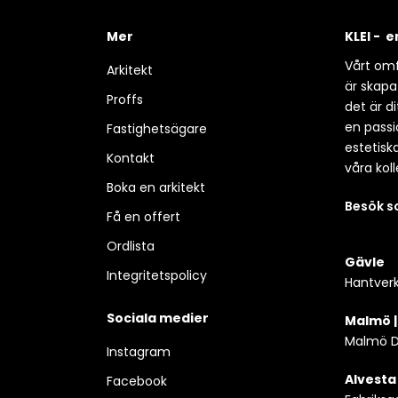
Mer
KLEI - 
Vårt omf
Arkitekt
är skapa
Proffs
det är d
en passio
Fastighetsägare
estetisk
Kontakt
våra koll
Boka en arkitekt
Besök 
Få en offert
Ordlista
Gävle
Integritetspolicy
Hantverk
Sociala medier
Malmö 
Malmö D
Instagram
Alvesta
Facebook