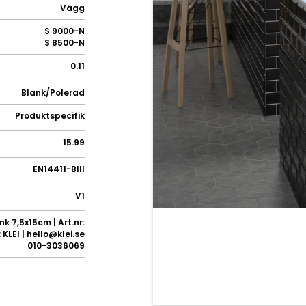
Vägg
S 9000-N
S 8500-N
0.11
Blank/Polerad
Produktspecifik
15.99
EN14411-BIII
V1
k 7,5x15cm | Art.nr:
KLEI | hello@klei.se
010-3036069