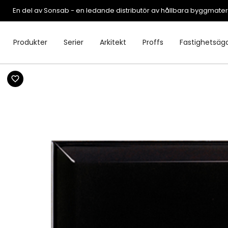
En del av Sonsab - en ledande distributör av hållbara byggmater
Produkter
Serier
Arkitekt
Proffs
Fastighetsäg