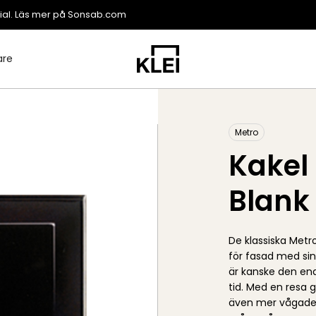
ial. Läs mer på
Sonsab.com
are
Metro
Kakel
Blank
De klassiska Metr
för fasad med sin
är kanske den end
tid. Med en resa
även mer vågade 