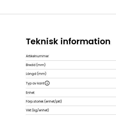
Teknisk information
Artikelnummer
Bredd (mm)
Längd (mm)
Typ av kant
Enhet
Förp.storlek (enhet/pkt)
Vikt (kg/enhet)