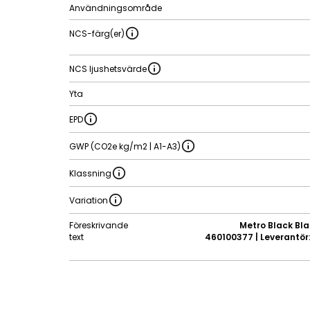
Användningsområde
NCS-färg(er)
NCS ljushetsvärde
Yta
EPD
GWP (CO2e kg/m2 | A1-A3)
Klassning
Variation
Föreskrivande
Metro Black Blan
text
460100377 | Leverantör: 