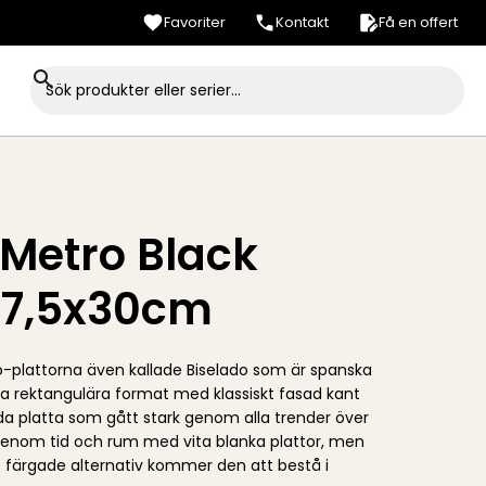
Favoriter
Kontakt
Få en offert
 Metro Black
 7,5x30cm
o-plattorna även kallade Biselado som är spanska
a rektangulära format med klassiskt fasad kant
a platta som gått stark genom alla trender över
 genom tid och rum med vita blanka plattor, men
färgade alternativ kommer den att bestå i