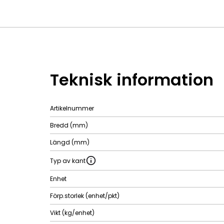
Teknisk information
Artikelnummer
Bredd (mm)
Längd (mm)
Typ av kant
Enhet
Förp.storlek (enhet/pkt)
Vikt (kg/enhet)