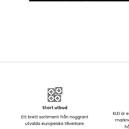
Stort utbud
KLEI är 
Ett brett sortiment från noggrant
markna
utvalda europeiska tillverkare.
hå