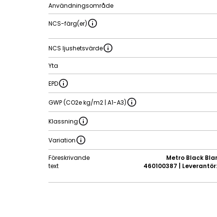
Användningsområde
NCS-färg(er)
NCS ljushetsvärde
Yta
EPD
GWP (CO2e kg/m2 | A1-A3)
Klassning
Variation
Föreskrivande
Metro Black Blan
text
460100387 | Leverantör: 