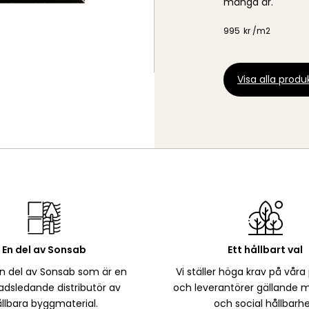
många år.
995
kr /
m2
Visa alla produk
En del av Sonsab
Ett hållbart val
en del av Sonsab som är en
Vi ställer höga krav på våra
dsledande distributör av
och leverantörer gällande m
llbara byggmaterial.
och social hållbarhe