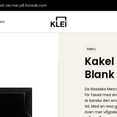
ial. Läs mer på
Sonsab.com
are
Metro
Kakel
Blank
De klassiska Metr
för fasad med sin
är kanske den end
tid. Med en resa
även mer vågade 