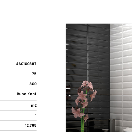
460100387
75
300
Rund Kant
m2
1
12.765