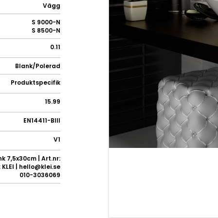
Vägg
S 9000-N
S 8500-N
0.11
Blank/Polerad
Produktspecifik
15.99
EN14411-BIII
V1
k 7,5x30cm | Art.nr:
KLEI | hello@klei.se
010-3036069