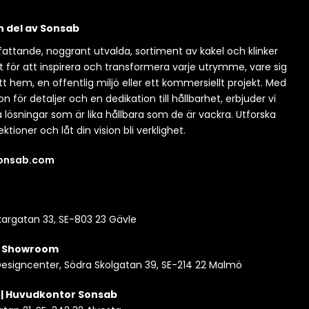
en del av Sonsab
attande, noggrant utvalda, sortiment av kakel och klinker
t för att inspirera och transformera varje utrymme, vare sig
itt hem, en offentlig miljö eller ett kommersiellt projekt. Med
n för detaljer och en dedikation till hållbarhet, erbjuder vi
a lösningar som är lika hållbara som de är vackra. Utforska
ektioner och låt din vision bli verklighet.
sonsab.com
argatan 33, SE-803 23 Gävle
| Showroom
esigncenter, Södra Skolgatan 39, SE-214 22 Malmö
 | Huvudkontor Sonsab