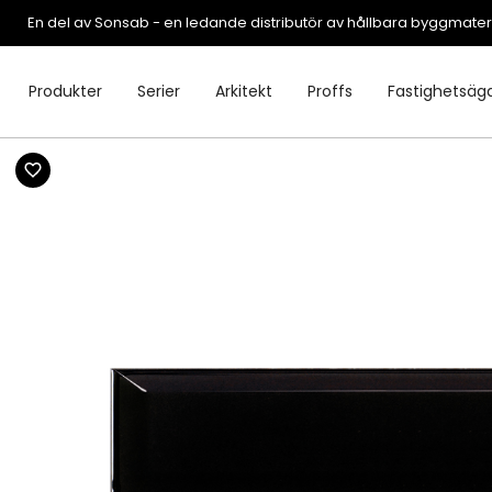
En del av Sonsab - en ledande distributör av hållbara byggmater
Produkter
Serier
Arkitekt
Proffs
Fastighetsäg