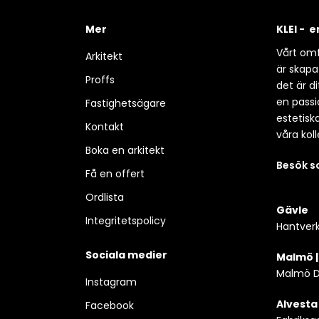
Mer
KLEI - 
Vårt omf
Arkitekt
är skapa
Proffs
det är d
en passio
Fastighetsägare
estetisk
Kontakt
våra koll
Boka en arkitekt
Besök 
Få en offert
Ordlista
Gävle
Integritetspolicy
Hantverk
Sociala medier
Malmö 
Malmö D
Instagram
Alvesta
Facebook