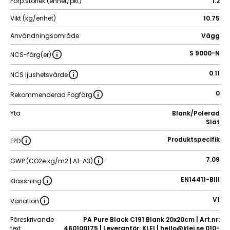
Förp.storlek (enhet/pkt)
1.2
Vikt (kg/enhet)
10.75
Användningsområde
Vägg
S 9000-N
NCS-färg(er)
0.11
NCS ljushetsvärde
0
Rekommenderad Fogfärg
Yta
Blank/Polerad
Slät
Produktspecifik
EPD
7.09
GWP (CO2e kg/m2 | A1-A3)
EN14411-BIII
Klassning
V1
Variation
Föreskrivande
PA Pure Black C191 Blank 20x20cm | Art.nr:
text
460100175 | Leverantör: KLEI | hello@klei.se 010-