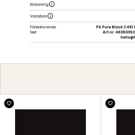
Klassning
Variation
Föreskrivande
PA Pure Black C491 
text
Art.nr: 460500522
hello@