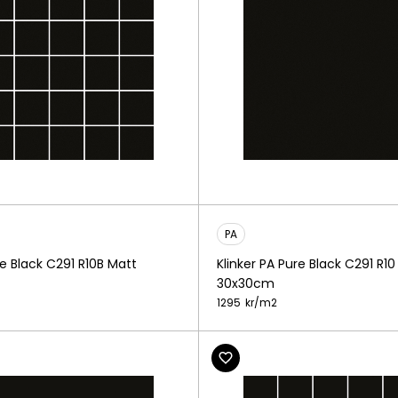
PA
re Black C291 R10B Matt
Klinker PA Pure Black C291 R10
30x30cm
1295
kr/
m2