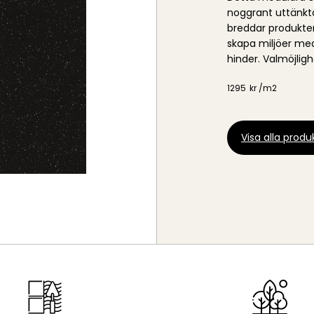
noggrant uttänkta 
breddar produkter
skapa miljöer me
hinder. Valmöjlig
1295
kr /
m2
Visa alla produk