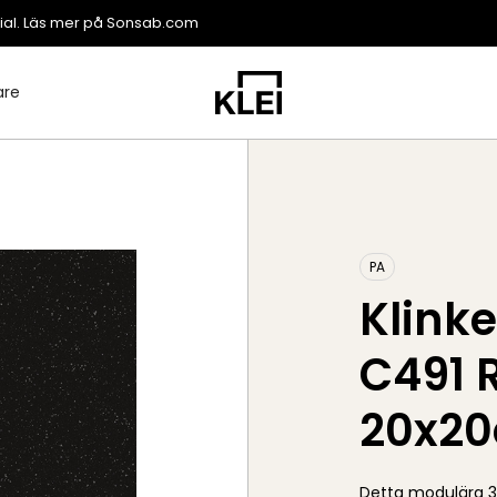
ial. Läs mer på
Sonsab.com
are
PA
Klinke
C491 R
20x2
Detta modulära 3