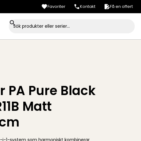
Favoriter
Kontakt
Få en offert
r PA Pure Black
11B Matt
0cm
-i-1-system som harmoniskt kombinerar