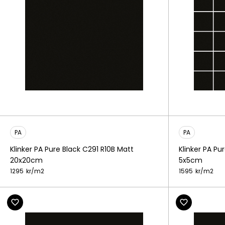
PA
PA
Klinker PA Pure Black C291 R10B Matt
Klinker PA Pu
20x20cm
5x5cm
1295
kr/
m2
1595
kr/
m2