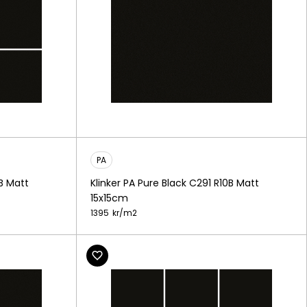
PA
0B Matt
Klinker PA Pure Black C291 R10B Matt
15x15cm
1395
kr/
m2