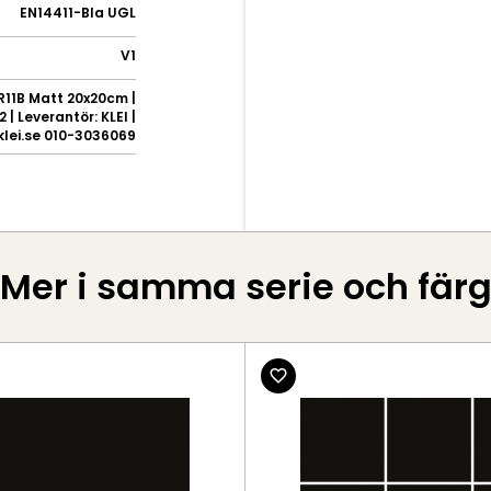
EN14411-BIa UGL
V1
R11B Matt 20x20cm |
 | Leverantör: KLEI |
klei.se 010-3036069
Mer i samma serie och fär