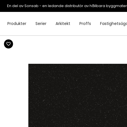
En del av Sonsab - en ledande distributör av hållbara byggmater
Produkter
Serier
Arkitekt
Proffs
Fastighetsäg