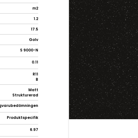
m2
1.2
17.5
Golv
S 9000-N
0.11
R11
B
Matt
Strukturerad
gvarubedömningen
Produktspecifik
6.97