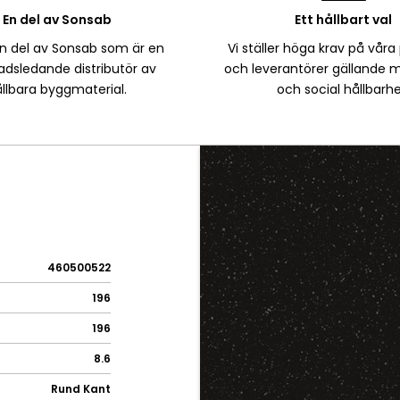
En del av Sonsab
Ett hållbart val
en del av Sonsab som är en
Vi ställer höga krav på våra
dsledande distributör av
och leverantörer gällande m
llbara byggmaterial.
och social hållbarhe
460500522
196
196
8.6
Rund Kant