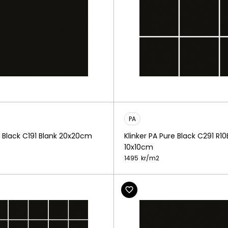
PA
e Black C191 Blank 20x20cm
Klinker PA Pure Black C291 R1
10x10cm
1495
kr/
m2