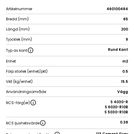
Artikelnummer
460100484
Bredd (mm)
65
Längd (mm)
200
Tjocklek (mm)
9
Rund Kant
Typ av kant
Enhet
m2
Förp.storlek (enhet/pkt)
0.5
Vikt (kg/enhet)
15.5
Användningsområde
Vägg
S 4030-R
NCS-färg(er)
S 6020-R10B
S 5030-R10B
0.38
NCS ljushetsvärde
113 Cement Grey