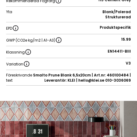
Rekommenderad Fogfärg
Yta
Blank/Polerad
Strukturerad
Produktspecifik
EPD
15.99
GWP (CO2e kg/m2 | A1-A3)
EN14411-BIII
Klassning
V3
Variation
Föreskrivande
Smalto Prune Blank 6,5x20cm | Art.nr: 460100484 |
text
Leverantör: KLEI | hello@klei.se 010-3036069